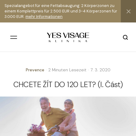
Spezialangebot für eine Fettabsaugung: 2 Körperzonen zu
einem Komplettpreis für 2.500 EUR und 3-4 Körperzonen für
3.000 EUR.
mehr Informationen
Prevence
·
2 Minuten Lesezeit
·
7. 3. 2020
Alle Ergebnisse
CHCETE ŽÍT DO 120 LET? (I. Část)