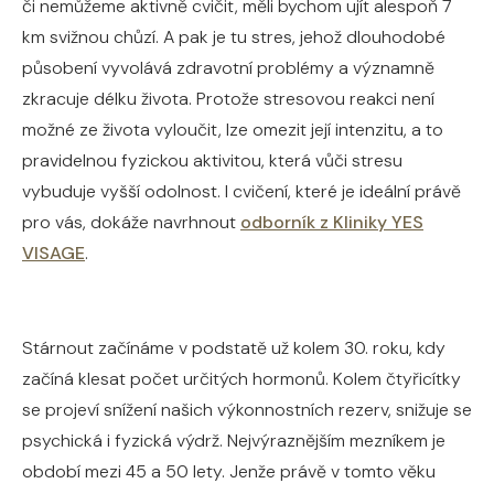
či nemůžeme aktivně cvičit, měli bychom ujít alespoň 7
km svižnou chůzí. A pak je tu stres, jehož dlouhodobé
působení vyvolává zdravotní problémy a významně
zkracuje délku života. Protože stresovou reakci není
možné ze života vyloučit, lze omezit její intenzitu, a to
pravidelnou fyzickou aktivitou, která vůči stresu
vybuduje vyšší odolnost. I cvičení, které je ideální právě
pro vás, dokáže navrhnout
odborník z Kliniky YES
VISAGE
.
Stárnout začínáme v podstatě už kolem 30. roku, kdy
začíná klesat počet určitých hormonů. Kolem čtyřicítky
se projeví snížení našich výkonnostních rezerv, snižuje se
psychická i fyzická výdrž. Nejvýraznějším mezníkem je
období mezi 45 a 50 lety. Jenže právě v tomto věku