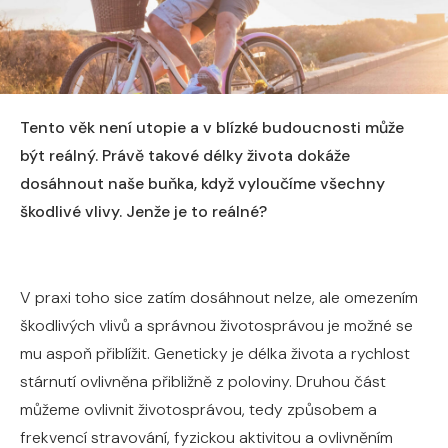
Tento věk není utopie a v blízké budoucnosti může
být reálný. Právě takové délky života dokáže
dosáhnout naše buňka, když vyloučíme všechny
škodlivé vlivy. Jenže je to reálné?
V praxi toho sice zatím dosáhnout nelze, ale omezením
škodlivých vlivů a správnou životosprávou je možné se
mu aspoň přiblížit. Geneticky je délka života a rychlost
stárnutí ovlivněna přibližně z poloviny. Druhou část
můžeme ovlivnit životosprávou, tedy způsobem a
frekvencí stravování, fyzickou aktivitou a ovlivněním