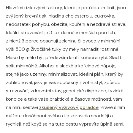
Hlavními rizikovými faktory, které je potřeba změnit, jsou
zvýšený krevní tlak, hladina cholesterolu, cukrovka,
nedostatek pohybu, obezita, kouření a nezdravá strava.
Ideální stravování je 3-5x denně v menších porcích,
z nichž 3 porce obsahují zeleninu či ovoce v minimální
výši 500 g. Živočišné tuky by měly nahradit rostlinné.
Maso by mělo být především krutí, kuřecí a rybí. Sladit i
solit minimálně. Alkohol a sladké a kofeinové nápoje,
stejně jako uzeniny, minimalizovat. Ideální plán, který by
zohledňoval, jaký je váš současný životní styl, způsob
stravování, zdravotní stav, genetické dispozice, fyzická
kondice a také vaše praktické a časové možnosti, vám
na míru sestaví
zkušený výživový poradce
. Právě s ním
můžete dosáhnout svého cíle zpravidla snadněji a
rychleji, než když se na tuto cestu vypravíte úplně sami.