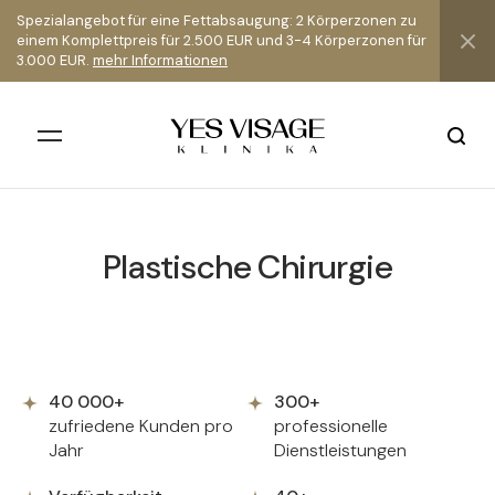
Spezialangebot für eine Fettabsaugung: 2 Körperzonen zu
einem Komplettpreis für 2.500 EUR und 3-4 Körperzonen für
3.000 EUR.
mehr Informationen
Plastische Chirurgie
Alle Ergebnisse
40 000+
300+
zufriedene Kunden pro
professionelle
Jahr
Dienstleistungen