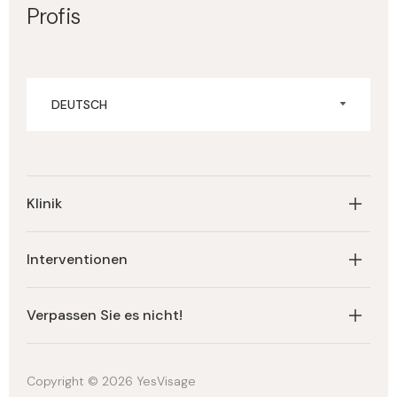
Profis
DEUTSCH
Klinik
Homepage
Interventionen
Über die Klinik
Behandlungen
Zertifikate
Verpassen Sie es nicht!
Preise
Premium-Angebot
Copyright © 2026 YesVisage
Bekannte Persönlichkeiten