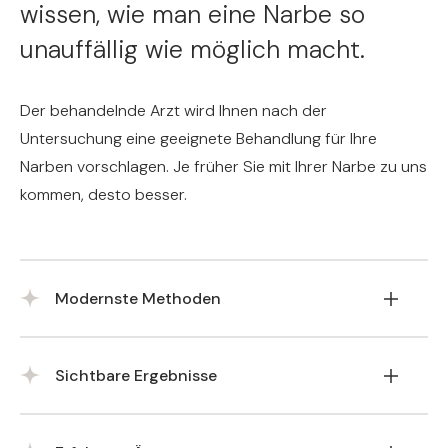
wissen, wie man eine Narbe so
unauffällig wie möglich macht.
Der behandelnde Arzt wird Ihnen nach der
Untersuchung eine geeignete Behandlung für Ihre
Narben vorschlagen. Je früher Sie mit Ihrer Narbe zu uns
kommen, desto besser.
Modernste Methoden
Zur Korrektur verwenden wir verschiedene Arten
Sichtbare Ergebnisse
von Lasern, Radiofrequenz, Füllstoffe und
Mesotherapie.
Wir können Narben aufhellen, glätten, verkleinern