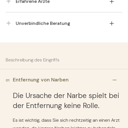
Erfahrene Ärzte
oder vollständig entfernen.
Unser professionelles Team aus erfahrenen
Unverbindliche Beratung
Spezialisten und Ärzten wird die Möglichkeiten mit
Ihnen besprechen.
Bei einem persönlichen, unverbindlichen
Beratungsgespräch empfiehlt der Arzt eine
geeignete Methode, um die Narbe unauffällig zu
Beschreibung des Eingriffs
machen.
Entfernung von Narben
01
Die Ursache der Narbe spielt bei
der Entfernung keine Rolle.
Es ist wichtig, dass Sie sich rechtzeitig an einen Arzt