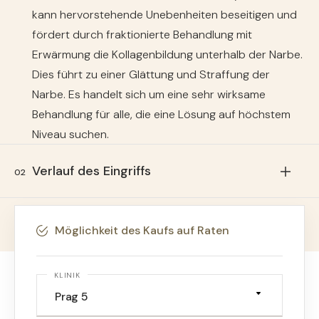
kann hervorstehende Unebenheiten beseitigen und
fördert durch fraktionierte Behandlung mit
Erwärmung die Kollagenbildung unterhalb der Narbe.
Dies führt zu einer Glättung und Straffung der
Narbe. Es handelt sich um eine sehr wirksame
Behandlung für alle, die eine Lösung auf höchstem
Niveau suchen.
Verlauf des Eingriffs
02
Die Entfernung von Narben
Häufig gestellte Fragen
03
Möglichkeit des Kaufs auf Raten
mittels Lasertechnologie bringt
vor allem ästhetische Vorteile mit
Wie sieht die Genesung aus?
KLINIK
sich.
Nach dem Eingriff muss die Stelle vor