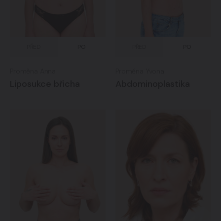
PŘED
PO
PŘED
PO
Proměna Anna
Proměna Yvona
Liposukce břicha
Abdominoplastika