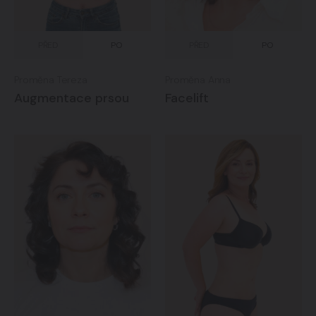
PŘED
PO
PŘED
PO
Proměna Tereza
Proměna Anna
Augmentace prsou
Facelift