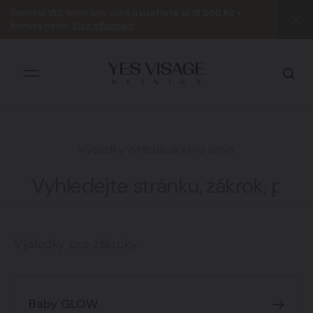
Řekněte
YES
tohle léto sobě a
ušetřete až 15 000 Kč +
bonusy navíc
.
Více informací
Výsledky vyhledávání pro slovo
Všechny výsledky
Výsledky pro zákroky
Baby GLOW