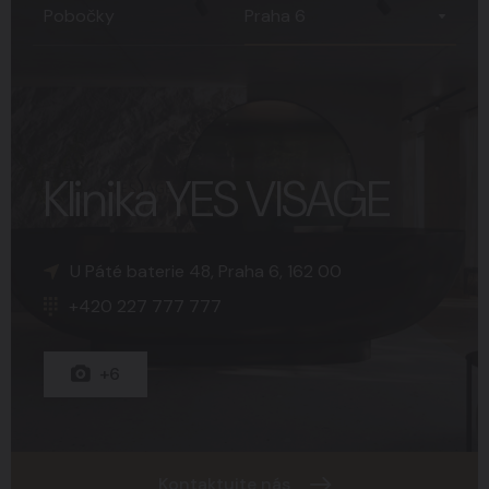
Praha 6
Pobočky
Klinika YES VISAGE
K Sopce 30, Praha 5, 150 00
Náměstí Svobody 15, Brno, 602 00
U Páté baterie 48, Praha 6, 162 00
+420 227 777 777
+420 227 777 777
+420 227 777 777
+15
+8
+6
Kontaktujte nás