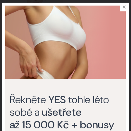
Tereza Kerndlová
Zpěvačka
Řekněte
YES
tohle léto
Výsledky pro články
sobě a
ušetřete
až 15 000 Kč + bonusy
Plastická chirurgie
·
2 minuty čtení
·
27. 7. 2026