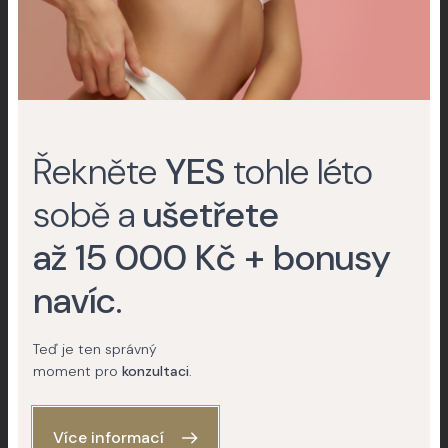
Laser Fotona 4D
Hydratace, regenerace, zpevnění a prevence
stárnutí pokožky
Odstranění jizev
Řekněte
YES
tohle léto
Liposukce podbradku
AKCE
sobě a
ušetřete
Face Contouring
až 15 000 Kč + bonusy
UltraCol
Hollywood Face
navíc
.
Kmenové buňky
Teď je ten správný
Mezoterapie: polynukleotidy
moment pro
konzultaci
.
YES AGE Beauty Scanner
Více informací
Mikrojehličkování