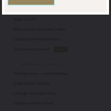
Titanium Lifting
Baby GLOW
Klinická obnova růstu vlasů
Laserová blefaroplastika
Odstranění pocení
AKCE
PLASTICKÁ CHIRURGIE
Plastika nosu – rhinoplastika
Deep Plane Facelift
Liftingy obličeje a krku
Plastika očních víček