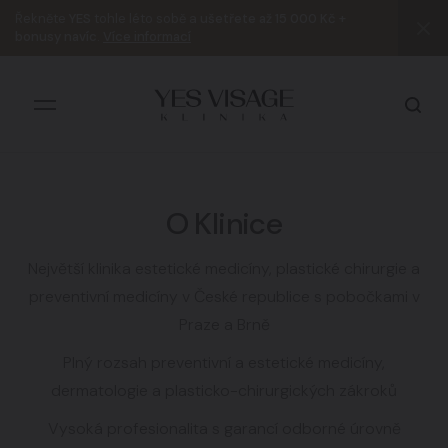
Řekněte
YES
tohle léto sobě a
ušetřete až 15 000 Kč +
bonusy navíc
.
Více informací
O Klinice
Všechny výsledky
Největší klinika estetické medicíny, plastické chirurgie a
preventivní medicíny v České republice s pobočkami v
Praze a Brně
Plný rozsah preventivní a estetické medicíny,
dermatologie a plasticko-chirurgických zákroků
Vysoká profesionalita s garancí odborné úrovně