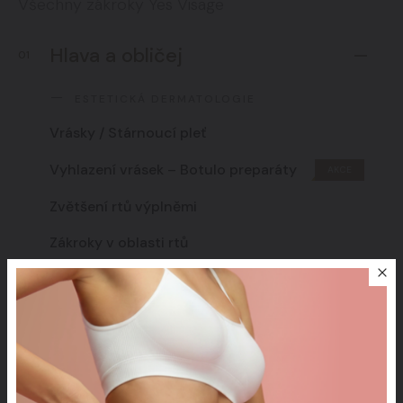
Všechny zákroky Yes Visage
Hlava a obličej
01
ESTETICKÁ DERMATOLOGIE
Vrásky / Stárnoucí pleť
Vyhlazení vrásek – Botulo preparáty
AKCE
Zvětšení rtů výplněmi
Zákroky v oblasti rtů
Kruhy pod očima
Beautifikace tváře
Omlazení vlastní plazmou
Miniinvazivní niťový YES lifting