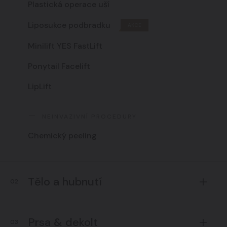
Plastická operace uší
Liposukce podbradku
AKCE
Minilift YES FastLift
Ponytail Facelift
LipLift
NEINVAZIVNÍ PROCEDURY
Chemický peeling
Tělo a hubnutí
02
Prsa & dekolt
03
Laserová liposukce a další techniky
AKCE