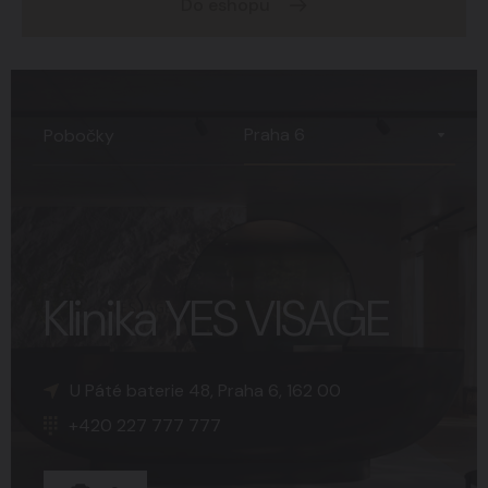
Do eshopu
Praha 6
Pobočky
Klinika YES VISAGE
K Sopce 30, Praha 5, 150 00
Náměstí Svobody 15, Brno, 602 00
U Páté baterie 48, Praha 6, 162 00
+420 227 777 777
+420 227 777 777
+420 227 777 777
+15
+8