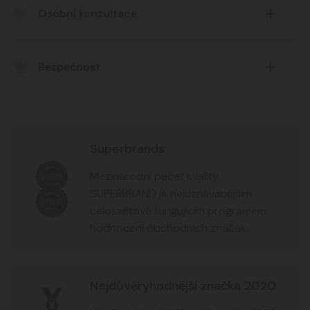
Osobní konzultace
implantáty, výplněmi a materiálem
Možnost nezávazené osobní konzultace
Bezpečnost
Klademe důraz na postupy a techniky zákroků,
které jsou šetrné a hlavně bezpečné
Superbrands
Mezinárodní pečeť kvality
SUPERBRAND je nejuznávanějším
celosvětově fungujícím programem
hodnocení obchodních značek.
Nejdůvěryhodnější značka 2020