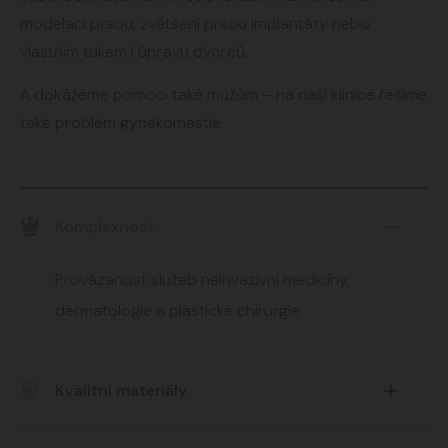
modelaci prsou, zvětšení prsou implantáty nebo
vlastním tukem i úpravu dvorců.
A dokážeme pomoci také mužům – na naší klinice řešíme
také problém gynekomastie.
Komplexnost
Provázanost služeb neinvazivní medicíny,
dermatologie a plastické chirurgie
Kvalitní materiály
Pracujeme pouze se schválenými kvalitními