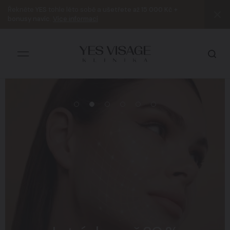
Řekněte
YES
tohle léto sobě a
ušetřete až 15 000 Kč +
bonusy navíc
.
Více informací
Všechny výsledky