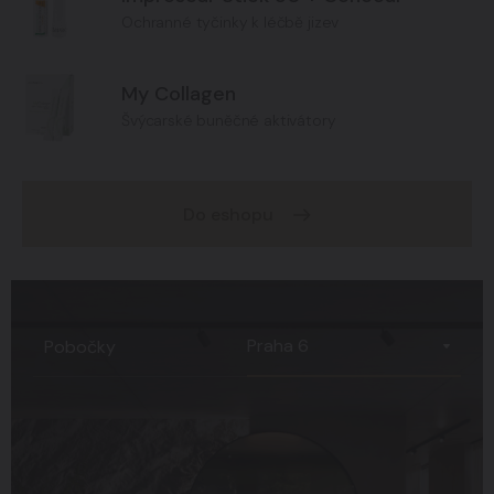
Ochranné tyčinky k léčbě jizev
My Collagen
Švýcarské buněčné aktivátory
Do eshopu
Praha 6
Pobočky