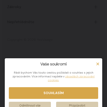
Úvod
Zákroky
O Klinice
Časté dotazy
Certifikáty
Nepřehlédněte
Všechny zákroky
Ceník služeb
Akce a novinky
Zpracování osobních údajů
Copyright © 2026 YesVisage
Blog
Zpracování cookies
Celebrity
Proměny na Klinice
Vaše soukromí
Klinika Yes Visage
Rádi bychom Vás touto cestou požádali o souhlas s jejich
zpracováním. Více informací najdete v
zásadách zpracování
SAY YES E-shop
cookies
.
SOUHLASÍM
YES Blog
Odmítnout vše
Přizpůsobit