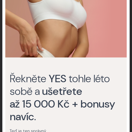
PŘED
PO
PŘED
PO
Proměna Denisa
Proměna Eva
Plastika nosu
Liposukce
Řekněte
YES
tohle léto
Všechny proměny
sobě a
ušetřete
až 15 000 Kč + bonusy
navíc
.
Krása v rukou profesionálů
Teď je ten správný