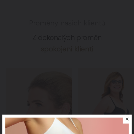
Proměny našich klientů
Z dokonalých proměn
spokojení klienti