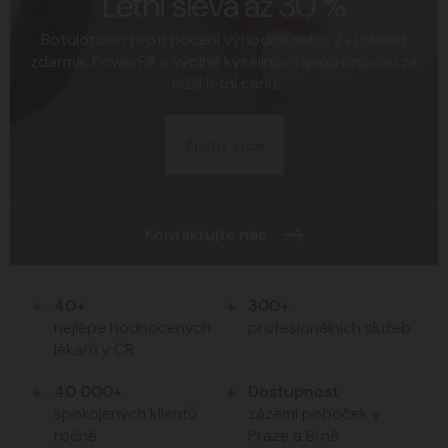
Letní sleva až 30 %
Zvětšení prsou Preservé
Aesthefill
Řekni YES své proměně
-20 % na liposukci
Galaflex
Botulotoxin proti pocení výhodně nebo 2+1 oblast
zdarma, PowerFill a výplně kyselinou hyaluronovou za
Přirozená stimulace kolagenu pro pevnější a svěžejší
Rychlý návrat do běžného života a přirozený
Sleva až 15 000 Kč na vybrané zákroky.
Nejpopulárnější liposukce bez narkózy
Vnitřní podprsenka pro krásné poprsí
nižší letní cenu
výsledek
pleť
Chci konzultaci
Více informací
Více informací
Zjistit více
Zjistit více
Zjistit více
Kontaktujte nás
40+
300+
nejlépe hodnocených
profesionálních služeb
lékařů v ČR
40 000+
Dostupnost
spokojených klientů
zázemí poboček v
ročně
Praze a Brně