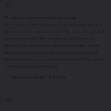
Po zákroku jsem maximálně spokojená
Před týdnem jsem na této klinice podstoupila zákrok a
jsem maximálně spokojená. Sestřičky byly milé, ochotné
a velmi empatické, díky nim jsem se cítila klidně a v
bezpečí. Paní doktorka je velká profesionálka, vše mi
pečlivě vysvětlila a výsledek předčil moje očekávání.
Prostory kliniky jsou moc krásné a moderní. Moc děkuji
celému týmu za skvělou péči!
— Julie Dosoudilová
· 4. 3. 2026