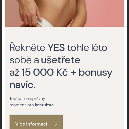
Nevíte, jestli podstoupit zákrok nebo
Řekněte
YES
tohle léto
operaci?
Rádi vám poradíme.
sobě a
ušetřete
až 15 000 Kč + bonusy
Kontaktujte nás
navíc
.
(+420) 227 777 777
Teď je ten správný
moment pro
konzultaci
.
Více informací