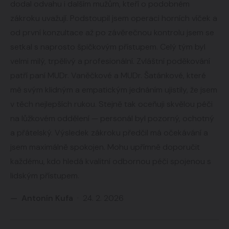
dodal odvahu i dalším mužům, kteří o podobném
zákroku uvažují. Podstoupil jsem operaci horních víček a
od první konzultace až po závěrečnou kontrolu jsem se
setkal s naprosto špičkovým přístupem. Celý tým byl
velmi milý, trpělivý a profesionální. Zvláštní poděkování
patří paní MUDr. Vaněčkové a MUDr. Šatánkové, které
mě svým klidným a empatickým jednáním ujistily, že jsem
v těch nejlepších rukou. Stejně tak oceňuji skvělou péči
na lůžkovém oddělení — personál byl pozorný, ochotný
a přátelský. Výsledek zákroku předčil má očekávání a
jsem maximálně spokojen. Mohu upřímně doporučit
každému, kdo hledá kvalitní odbornou péči spojenou s
lidským přístupem.
— Antonín Kufa
· 24. 2. 2026