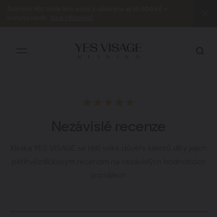
Řekněte
YES
tohle léto sobě a
ušetřete až 15 000 Kč +
bonusy navíc
.
Více informací
Všechny výsledky
Nezávislé recenze
Klinika YES VISAGE se těší velké důvěře klientů díky jejich
pětihvězdičkovým recenzím na nezávislých hodnotících
portálech