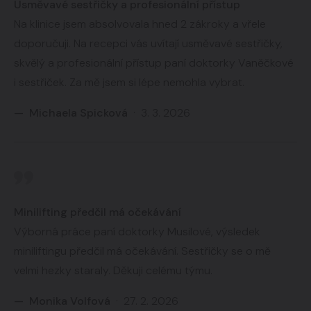
Usměvavé sestřičky a profesionální přístup
Na klinice jsem absolvovala hned 2 zákroky a vřele
doporučuji. Na recepci vás uvítají usměvavé sestřičky,
skvělý a profesionální přístup paní doktorky Vaněčkové
i sestřiček. Za mě jsem si lépe nemohla vybrat.
— Michaela Spicková
· 3. 3. 2026
Minilifting předčil má očekávání
Výborná práce paní doktorky Musilové, výsledek
miniliftingu předčil má očekávání. Sestřičky se o mě
velmi hezky staraly. Děkuji celému týmu.
— Monika Volfová
· 27. 2. 2026