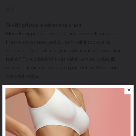
Skvělý přístup a odvedená práce
Moc děkuji pana doktoru Mrňovi za skvělý přístup a
krásně odvedenou práci. Jsem velmi spokojená.
Zároveň děkuji celému týmu, byli na mě všichni velmi
laskaví. Pokud kdokoli z vás váhá, kam se vydat, již
nemusí – klinika Yes Visage a pan doktor Mrňa jsou
výborná volba.
— Sandra Strnadová
· 15. 2. 2026
Načíst více recenzí