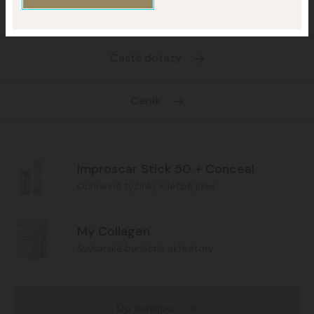
O klinice
Časté dotazy
Ceník
Improscar Stick 50 + Conceal
Ochranné tyčinky k léčbě jizev
My Collagen
Švýcarské buněčné aktivátory
Do eshopu