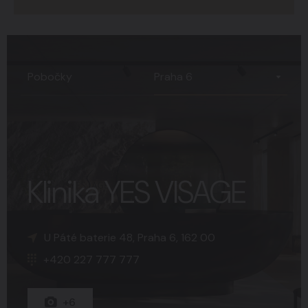
Praha 6
Pobočky
Klinika YES VISAGE
K Sopce 30, Praha 5, 150 00
Náměstí Svobody 15, Brno, 602 00
U Páté baterie 48, Praha 6, 162 00
+420 227 777 777
+420 227 777 777
+420 227 777 777
+15
+8
+6