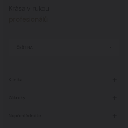
Krása v rukou
profesionálů
ČEŠTINA
Klinika
Úvod
Zákroky
O Klinice
Časté dotazy
Certifikáty
Nepřehlédněte
Všechny zákroky
Ceník služeb