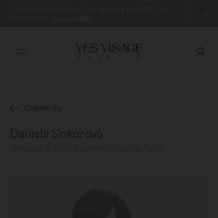
Řekněte
YES
tohle léto sobě a
ušetřete až 15 000 Kč +
bonusy navíc
.
Více informací
Celebrity
Všechny výsledky
Daniela Šinkorová
Herečka, držitelka ocenění Thálie a TýTý