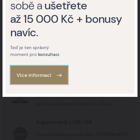
sobě a
ušetřete
+15
+8
až 15 000 Kč + bonusy
+6
navíc
.
Teď je ten správný
Kontaktujte nás
moment pro
konzultaci
.
Více informací
Nejdůvěryhodnější značka 2020
Nejdůvěryhodnější značka roku 2020 v
oboru estetická medicína v Česku.
Superbrand v ČR i SR
Mezinárodní pečeť kvality SUPERBRANDS