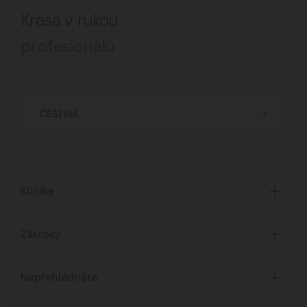
Krása v rukou
profesionálů
ČEŠTINA
Klinika
Úvod
Zákroky
O Klinice
Časté dotazy
Certifikáty
Nepřehlédněte
Všechny zákroky
Ceník služeb