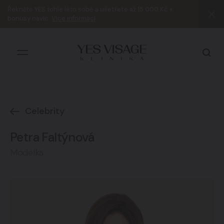
Řekněte
YES
tohle léto sobě a
ušetřete až 15 000 Kč +
bonusy navíc
.
Více informací
Celebrity
Všechny výsledky
Petra Faltýnová
Modelka