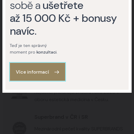
sobě a
ušetřete
+15
+8
až 15 000 Kč + bonusy
+6
navíc
.
Teď je ten správný
Kontaktujte nás
moment pro
konzultaci
.
Více informací
Nejdůvěryhodnější značka 2020
Nejdůvěryhodnější značka roku 2020 v
oboru estetická medicína v Česku.
Superbrand v ČR i SR
Mezinárodní pečeť kvality SUPERBRANDS