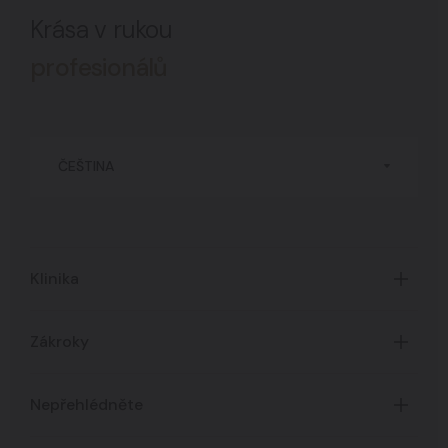
Krása v rukou
profesionálů
ČEŠTINA
Klinika
Úvod
Zákroky
O Klinice
Časté dotazy
Certifikáty
Nepřehlédněte
Všechny zákroky
Ceník služeb