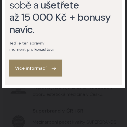
sobě a
ušetřete
+15
+8
až 15 000 Kč + bonusy
+6
navíc
.
Teď je ten správný
Kontaktujte nás
moment pro
konzultaci
.
Více informací
Nejdůvěryhodnější značka 2020
Nejdůvěryhodnější značka roku 2020 v
oboru estetická medicína v Česku.
Superbrand v ČR i SR
Mezinárodní pečeť kvality SUPERBRANDS