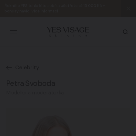
Řekněte
YES
tohle léto sobě a
ušetřete až 15 000 Kč +
bonusy navíc
.
Více informací
Celebrity
Všechny výsledky
Petra Svoboda
Modelka a moderátorka