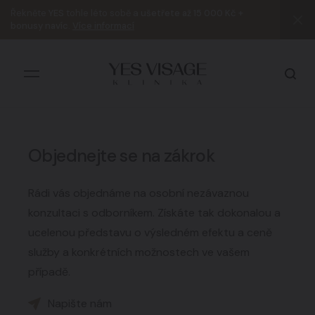
Řekněte
YES
tohle léto sobě a
ušetřete až 15 000 Kč +
bonusy navíc
.
Více informací
Objednejte se na zákrok
Všechny výsledky
R
ádi vás objednáme na osobní nezávaznou
konzultaci s odborníkem. Získáte tak dokonalou a
ucelenou představu o výsledném efektu
a ceně
služby a konkrétních možnostech ve vašem
případě.
Napište nám