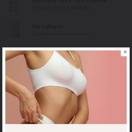
Improscar Stick 50 + Conceal
Ochranné tyčinky k léčbě jizev
My Collagen
Švýcarské buněčné aktivátory
Do eshopu
Praha 6
Pobočky