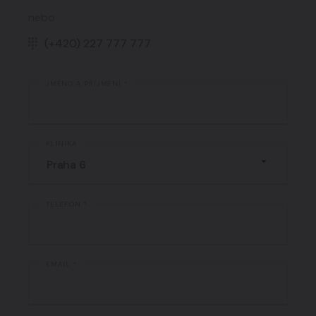
nebo
(+420) 227 777 777
JMÉNO A PŘÍJMENÍ *
KLINIKA
TELEFON *
EMAIL *