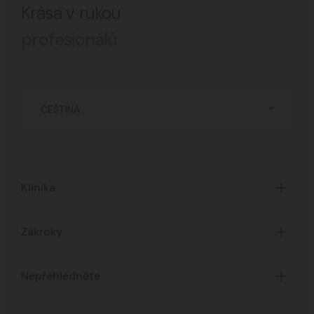
Krása v rukou
profesionálů
ČEŠTINA
Klinika
Úvod
Zákroky
O Klinice
Časté dotazy
Certifikáty
Nepřehlédněte
Všechny zákroky
Ceník služeb
Akce a novinky
Zpracování osobních údajů