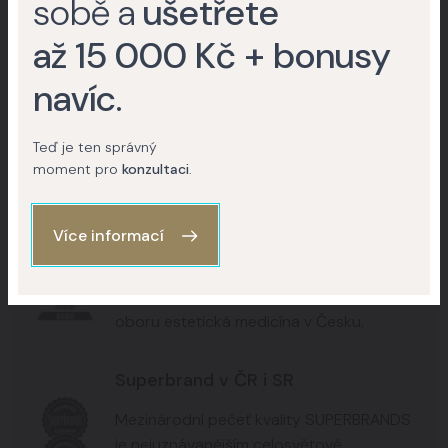
sobě a
ušetřete
+15
+8
až 15 000 Kč + bonusy
+6
navíc
.
Teď je ten správný
Kontaktujte nás
moment pro
konzultaci
.
Více informací
Nejdůvěryhodnější značka 2020
Nejdůvěryhodnější značka roku 2020 v
oboru estetická medicína v Česku.
Superbrand v ČR i SR
Mezinárodní pečeť kvality SUPERBRANDS
je nejuznávanějším celosvětově