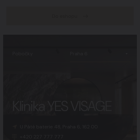
Do eshopu
Praha 6
Pobočky
Klinika YES VISAGE
K Sopce 30, Praha 5, 150 00
Náměstí Svobody 15, Brno, 602 00
U Páté baterie 48, Praha 6, 162 00
+420 227 777 777
+420 227 777 777
+420 227 777 777