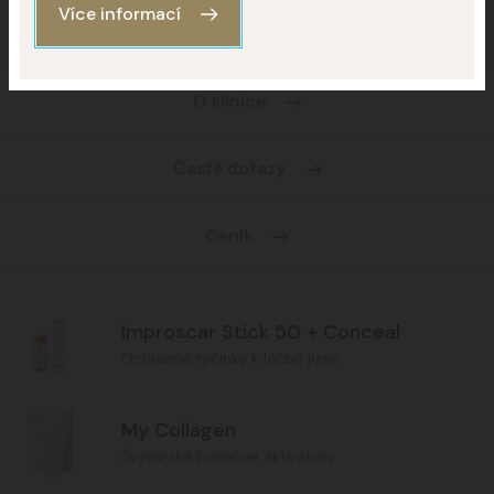
Více informací
O klinice
Časté dotazy
Ceník
Improscar Stick 50 + Conceal
Ochranné tyčinky k léčbě jizev
My Collagen
Švýcarské buněčné aktivátory