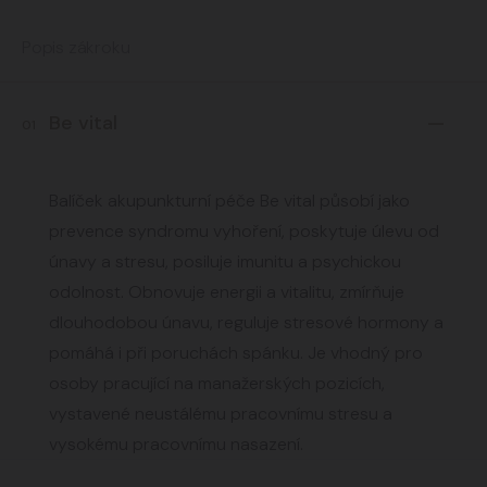
Popis zákroku
Be vital
01
Balíček akupunkturní péče Be vital působí jako
prevence syndromu vyhoření, poskytuje úlevu od
únavy a stresu, posiluje imunitu a psychickou
odolnost. Obnovuje energii a vitalitu, zmírňuje
dlouhodobou únavu, reguluje stresové hormony a
pomáhá i při poruchách spánku. Je vhodný pro
osoby pracující na manažerských pozicích,
vystavené neustálému pracovnímu stresu a
vysokému pracovnímu nasazení.