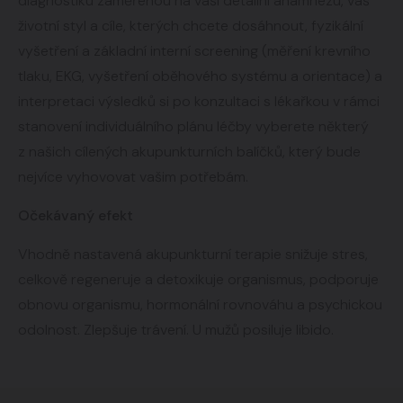
diagnostiku zaměřenou na vaši detailní anamnézu, váš
životní styl a cíle, kterých chcete dosáhnout, fyzikální
vyšetření a základní interní screening (měření krevního
tlaku, EKG, vyšetření oběhového systému a orientace) a
interpretaci výsledků si po konzultaci s lékařkou v rámci
stanovení individuálního plánu léčby vyberete některý
z našich cílených akupunkturních balíčků, který bude
nejvíce vyhovovat vašim potřebám.
Očekávaný efekt
Vhodně nastavená akupunkturní terapie snižuje stres,
celkově regeneruje a detoxikuje organismus, podporuje
obnovu organismu, hormonální rovnováhu a psychickou
odolnost. Zlepšuje trávení. U mužů posiluje libido.