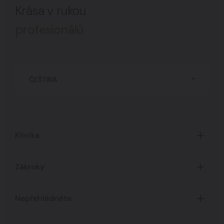
Krása v rukou
profesionálů
ČEŠTINA
Klinika
Úvod
Zákroky
O Klinice
Časté dotazy
Certifikáty
Nepřehlédněte
Všechny zákroky
Ceník služeb
Akce a novinky
Zpracování osobních údajů