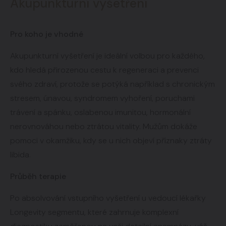
Akupunkturní vyšetření
Pro koho je
vhodné
Akupunkturní vyšetření je ideální volbou pro každého,
kdo hledá přirozenou cestu k regeneraci a prevenci
svého zdraví, protože se potýká například s chronickým
stresem, únavou, syndromem vyhoření, poruchami
trávení a spánku, oslabenou imunitou, hormonální
nerovnováhou nebo ztrátou vitality. Mužům dokáže
pomoci v okamžiku, kdy se u nich objeví příznaky ztráty
libida.
Průběh terapie
Po absolvování vstupního vyšetření u vedoucí lékařky
Longevity segmentu, které zahrnuje komplexní