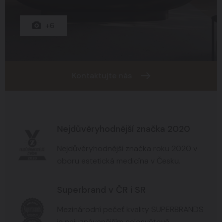
+15
+8
+6
Kontaktujte nás
Nejdůvěryhodnější značka 2020
Nejdůvěryhodnější značka roku 2020 v
oboru estetická medicína v Česku.
Superbrand v ČR i SR
Mezinárodní pečeť kvality SUPERBRANDS
je nejuznávanějším celosvětově