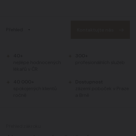
Přehled
Kontaktujte nás
40+
300+
nejlépe hodnocených
profesionálních služeb
lékařů v ČR
40 000+
Dostupnost
spokojených klientů
zázemí poboček v Praze
ročně
a Brně
Přehled zákroku