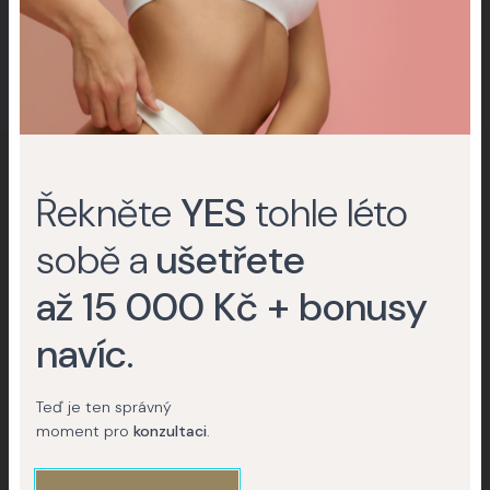
stanoví specialista na základě
osobní konzultace
.
Řekněte
YES
tohle léto
Nevíte, jestli podstoupit zákrok nebo
sobě a
ušetřete
operaci?
Rádi vám poradíme.
až 15 000 Kč + bonusy
navíc
.
Kontaktujte nás
Teď je ten správný
moment pro
konzultaci
.
(+420) 227 777 777