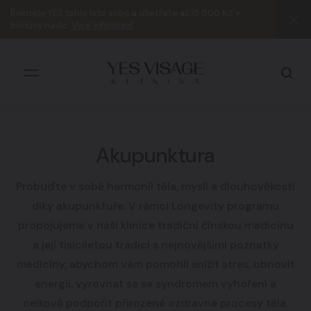
Řekněte
YES
tohle léto sobě a
ušetřete až 15 000 Kč +
bonusy navíc
.
Více informací
Akupunktura
Všechny výsledky
Probuďte v sobě harmonii těla, mysli a dlouhověkosti
díky akupunktuře. V rámci Longevity programu
propojujeme v naší klinice tradiční čínskou medicínu
a její tisíciletou tradici s nejnovějšími poznatky
medicíny, abychom vám pomohli snížit stres, obnovit
energii, vyrovnat se se syndromem vyhoření a
celkově podpořit přirozené ozdravné procesy těla.