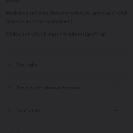
prsou)
Modelace zadečku vlastním tukem
(Augmentace hýždí
tukovým autotransplantátem)
Obličejové výplně vlastním tukem
(Lipofilling)
Bez rizika
Nemá žádné vedlejší účinky ani rizika. Žádné umělé
Bez dlouhé rekonvalescence
látky a materiály.
Klientka odchází po zákroku domů.
Dvojí efekt
Dochází k odsátí tuku z problémových partiích a