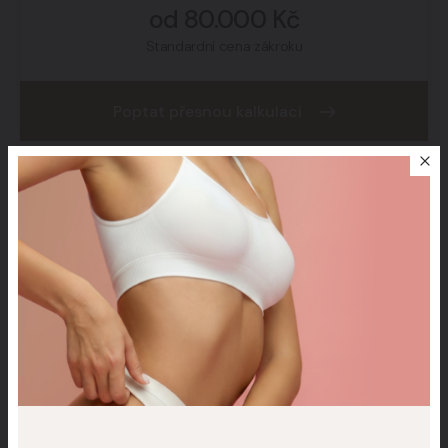
od 80.000 Kč
Standardní cena zákroku
Poptat přesnou kalkulaci
Rozsah estetického výkonu je vždy
specifický, a proto i cena může být
individuální podle velikosti a
povahy zákroku.
Přesnou cenu vždy
stanoví specialista na základě
osobní konzultace
.