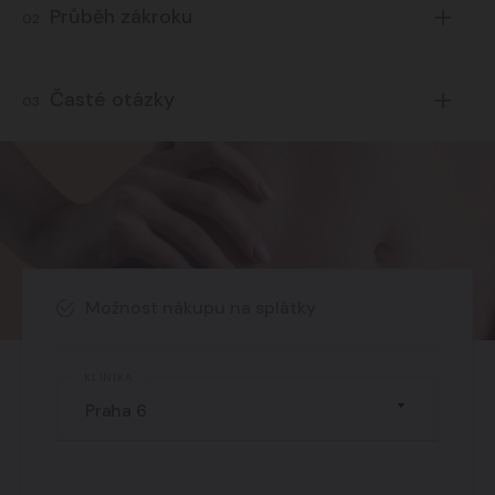
Průběh zákroku
02
Tuk, který se při liposukci odsál z
Časté otázky
03
jiné části těla, se zpracuje ve
speciálním systému.
Jaká je délka rekonvalescence?
Lze ho také obohatit o růstové faktory a injekčně se
Pobyt na klinice není nutný a klientka dochází po
vpraví do určených oblastí. Výhodou zákroku je
výkonu domů
nulové riziko antigenní reakce (reakce na cizí
Představuje zákrok nějaká rizika?
materiál), rychlé hojení a šetrnost zákroku
Možnost nákupu na splátky
U zákroku je
nulové riziko antigenní reakce.
samotného, kdy lze celý výkon provést ambulantně
Organismus nepřijímá nic cizího, pouze své
pouze v místním znecitlivění nebo v analgosedaci. To
KLINIKA
vlastní buňky.
znamená minimální zátěž pro organismus, kdy není
nutný pobyt na klinice, klientka tak odchází po
zákroku domů. K výkonu stačí pouze vpichy kanylou,
čímž nehrozí jizvy, ani dlouhá rekonvalescence.