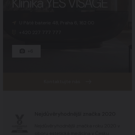
Klinika YES VISAGE
K Sopce 30, Praha 5, 150 00
Náměstí Svobody 15, Brno, 602 00
U Páté baterie 48, Praha 6, 162 00
+420 227 777 777
+420 227 777 777
+420 227 777 777
+15
+8
+6
Kontaktujte nás
Nejdůvěryhodnější značka 2020
Nejdůvěryhodnější značka roku 2020 v
oboru estetická medicína v Česku.