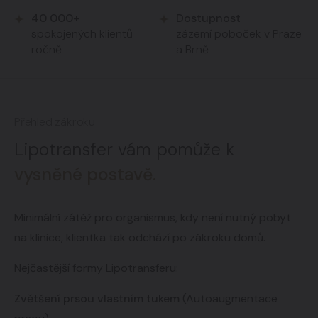
40 000+
Dostupnost
spokojených klientů
zázemí poboček v Praze
ročně
a Brně
Přehled zákroku
Lipotransfer vám pomůže k
vysněné postavě.
Minimální zátěž pro organismus, kdy není nutný pobyt
na klinice, klientka tak odchází po zákroku domů.
Nejčastější formy Lipotransferu:
Zvětšení prsou vlastním tukem
(Autoaugmentace