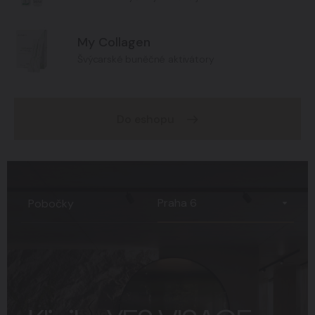
My Collagen
Švýcarské buněčné aktivátory
Do eshopu
Praha 6
Pobočky