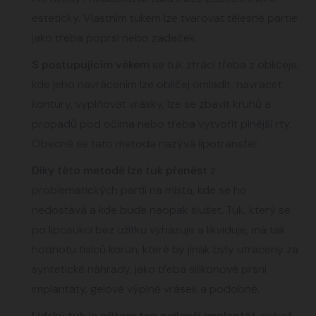
esteticky. Vlastním tukem lze tvarovat tělesné partie
jako třeba poprsí nebo zadeček.
S postupujícím věkem
se tuk ztrácí třeba z obličeje,
kde jeho navrácením lze obličej omladit, navracet
kontury, vyplňovat vrásky, lze se zbavit kruhů a
propadů pod očima nebo třeba vytvořit plnější rty.
Obecně se tato metoda nazývá lipotransfer.
Díky této metodě lze tuk přenést
z
problematických partií na místa, kde se ho
nedostává a kde bude naopak slušet. Tuk, který se
po liposukci bez užitku vyhazuje a likviduje, má tak
hodnotu tisíců korun, které by jinak byly utraceny za
syntetické náhrady, jako třeba silikonové prsní
implantáty, gelové výplně vrásek a podobně.
Lidský tuk je přitom ten nejlepší implantát
, neboť