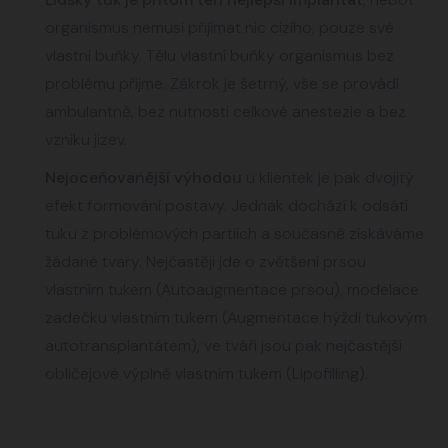
organismus nemusí přijímat nic cizího, pouze své
vlastní buňky. Tělu vlastní buňky organismus bez
problému přijme. Zákrok je šetrný, vše se provádí
ambulantně, bez nutnosti celkové anestezie a bez
vzniku jizev.
Nejoceňovanější výhodou
u klientek je pak dvojitý
efekt formování postavy. Jednak dochází k odsátí
tuku z problémových partiích a současně získáváme
žádané tvary. Nejčastěji jde o zvětšení prsou
vlastním tukem (Autoaugmentace prsou), modelace
zadečku vlastním tukem (Augmentace hýždí tukovým
autotransplantátem), ve tváři jsou pak nejčastější
obličejové výplně vlastním tukem (Lipofilling).