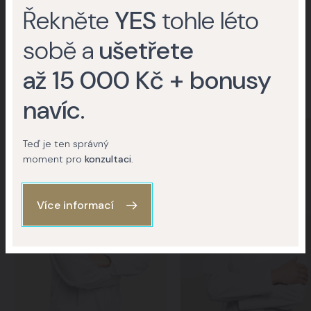
Lékaři Yes Visage
Řekněte
YES
tohle léto
sobě a
ušetřete
Naši specialisti pro
Lipotransfer – přenos tuku
až 15 000 Kč + bonusy
navíc
.
Teď je ten správný
moment pro
konzultaci
.
Více informací