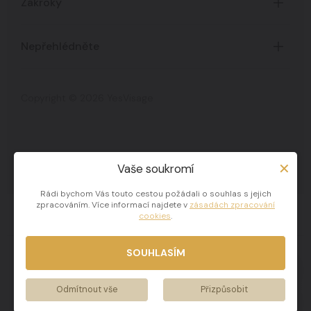
Zákroky
O Klinice
Časté dotazy
Certifikáty
Nepřehlédněte
Všechny zákroky
Ceník služeb
Akce a novinky
Zpracování osobních údajů
Copyright © 2026 YesVisage
Blog
Zpracování cookies
Celebrity
Proměny na Klinice
Vaše soukromí
Klinika Yes Visage
Rádi bychom Vás touto cestou požádali o souhlas s jejich
zpracováním. Více informací najdete v
zásadách zpracování
SAY YES E-shop
cookies
.
SOUHLASÍM
YES Blog
Odmítnout vše
Přizpůsobit
Kontakty