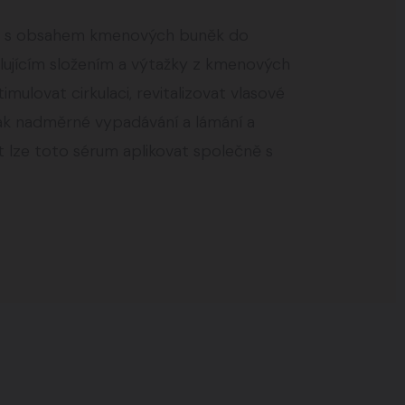
 způsobuje ztrátu vlasů a stimuluje
oku s obsahem kmenových buněk do
jež způsobuje růst nových vlasů. Obsažený
silujícím složením a výtažky z kmenových
é jejich vypadávání.
mulovat cirkulaci, revitalizovat vlasové
tak nadměrné vypadávání a lámání a
t lze toto sérum aplikovat společně s