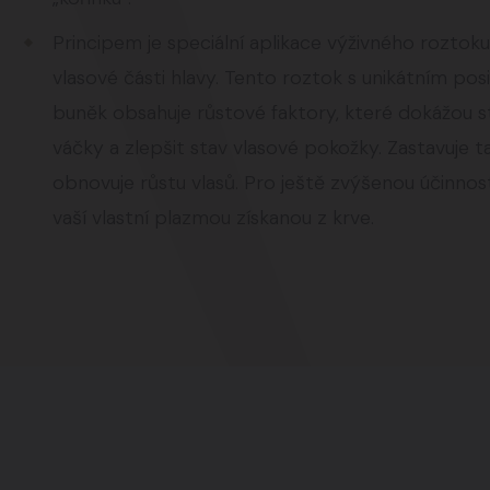
Zároveň přípravek zabraňuje vzniku enzymu, který
Principem je speciální aplikace výživného rozt
migraci a poliferaci (množení) vlasových buněk, 
vlasové části hlavy. Tento roztok s unikátním po
Biotin ovlivňuje růst a kvalitu vlasů, zpomaluje tak
buněk obsahuje růstové faktory, které dokážou sti
váčky a zlepšit stav vlasové pokožky. Zastavuje 
obnovuje růstu vlasů. Pro ještě zvýšenou účinnos
vaší vlastní plazmou získanou z krve.