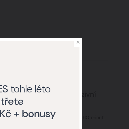
ES
tohle léto
Rychlý a neinvazivní
třete
zákrok
čný
 Kč + bonusy
Zákrok trvá cca 30 až 60 minut.