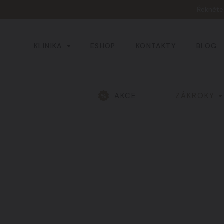
Řeknět
KLINIKA
ESHOP
KONTAKTY
BLOG
AKCE
ZÁKROKY
Všechny výsledky
Hlava a obličej
01
Žíly a cévy
04