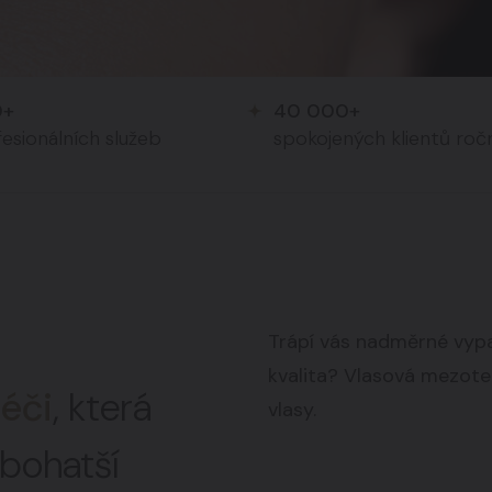
0+
40 000+
esionálních služeb
spokojených klientů roč
Trápí vás nadměrné vypa
kvalita?
Vlasová mezoter
éči
, která
vlasy.
a bohatší