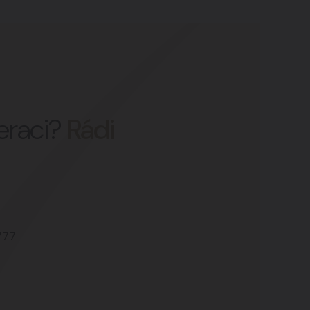
peraci?
Rádi
777