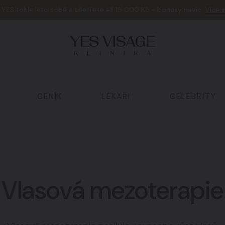
e
YES
tohle léto sobě a
ušetřete až 15 000 Kč + bonusy navíc
.
Více 
CENÍK
LÉKAŘI
CELEBRITY
Tělo a hubnutí
02
Vlasová mezoterapie
Laserová ošetření
05