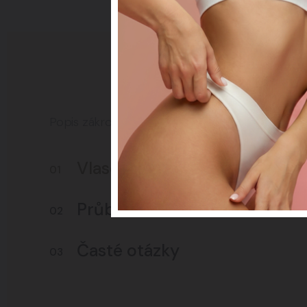
Popis zákroku
Vlasová mezoterapie
01
Průběh zákroku
02
Časté otázky
03