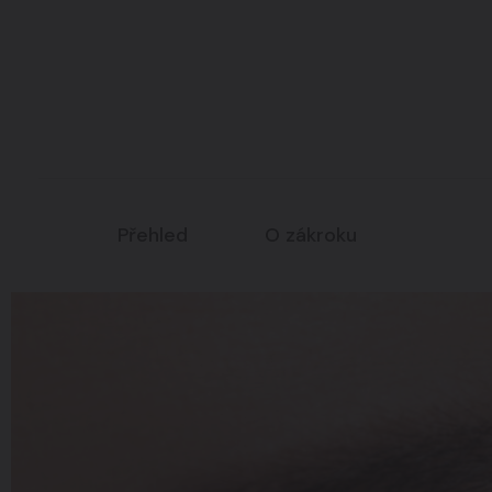
Intimní oblast
07
Všechny zákroky
Přehled
O zákroku