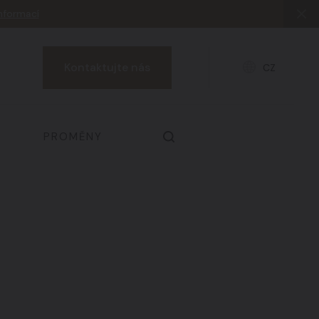
informací
Kontaktujte nás
CZ
PROMĚNY
Prsa & dekolt
03
Zdraví a prevence
06