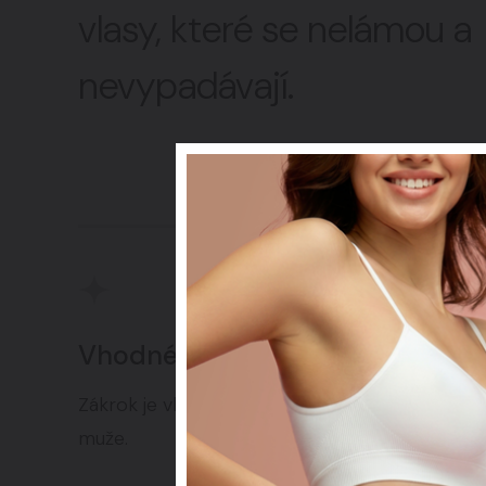
vlasy, které se nelámou a
nevypadávají.
Vhodné pro kohokoliv
Zlepšu
Zákrok je vhodný pro ženy i
Mezoter
muže.
kvalitu v