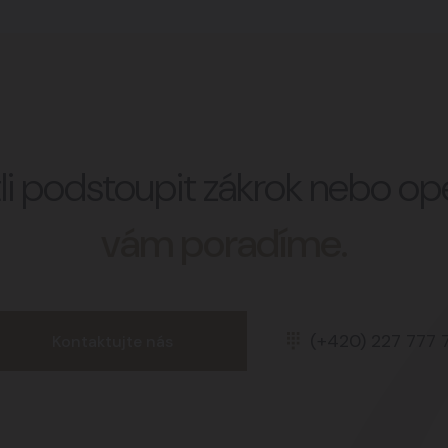
stli podstoupit zákrok nebo o
vám poradíme.
(+420) 227 777 
Kontaktujte nás