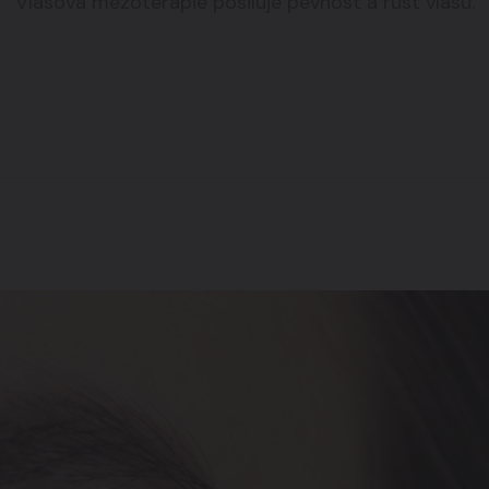
Vlasová mezoterapie posiluje pevnost a růst vlasů.
Pro muže
08
Časté otázky