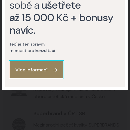
sobě a
ušetřete
+15
+8
až 15 000 Kč + bonusy
+6
navíc
.
Teď je ten správný
Kontaktujte nás
moment pro
konzultaci
.
Více informací
Nejdůvěryhodnější značka 2020
Nejdůvěryhodnější značka roku 2020 v
oboru estetická medicína v Česku.
Superbrand v ČR i SR
Mezinárodní pečeť kvality SUPERBRANDS