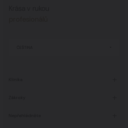
Krása v rukou
profesionálů
ČEŠTINA
Klinika
Úvod
Zákroky
O Klinice
Časté dotazy
Certifikáty
Nepřehlédněte
Všechny zákroky
Ceník služeb