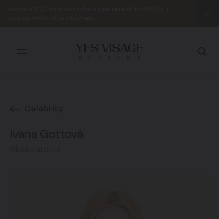
Řekněte
YES
tohle léto sobě a
ušetřete až 15 000 Kč +
bonusy navíc
.
Více informací
Celebrity
Všechny výsledky
Ivana Gottová
Moderátorka