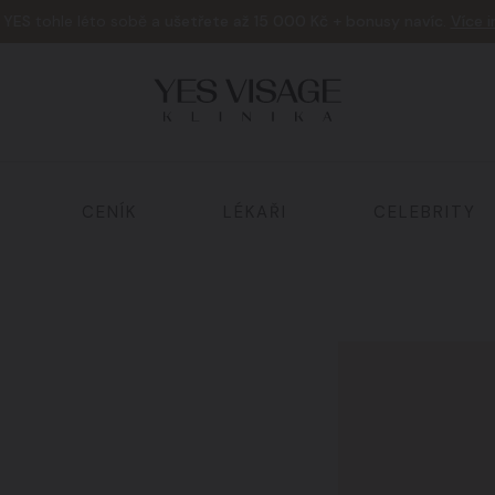
e
YES
tohle léto sobě a
ušetřete až 15 000 Kč + bonusy navíc
.
Více 
CENÍK
LÉKAŘI
CELEBRITY
Tělo a hubnutí
02
Laserová ošetření
05