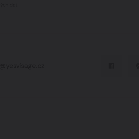
ých dat.
o@yesvisage.cz