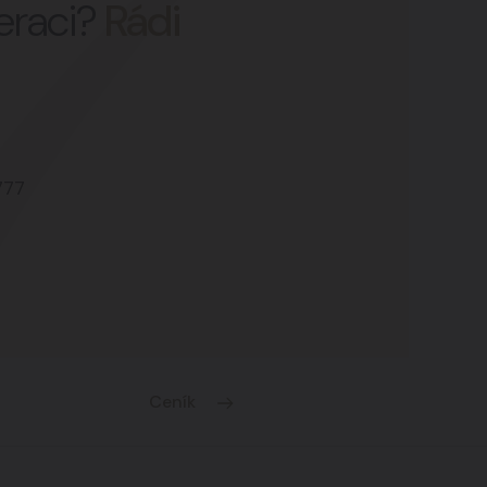
peraci?
Rádi
777
Ceník