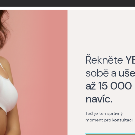
onceal
My Collagen
Švýcarské buněčné
aktivátory
Řekněte
Y
sobě a
uše
až 15 000
Praha
navíc
.
Teď je ten správný
moment pro
konzultaci
.