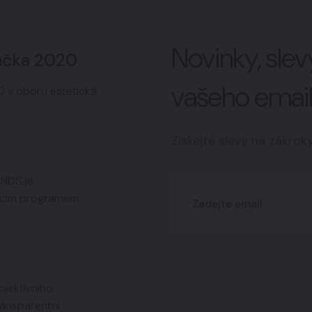
Novinky, sle
ačka 2020
vašeho emai
 v oboru estetická
Získejte slevy na zákrok
ANDS je
jícím programem
jektivního
ransparentní