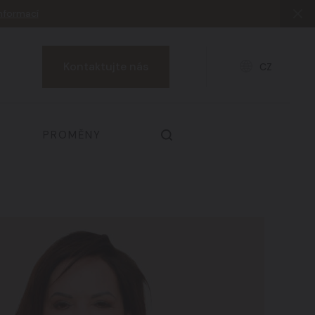
informací
Kontaktujte nás
CZ
PROMĚNY
Prsa & dekolt
03
Zdraví a prevence
06