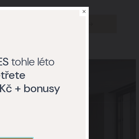
Do eshopu
ES
tohle léto
třete
 Kč + bonusy
 6
Praha 5
Brno