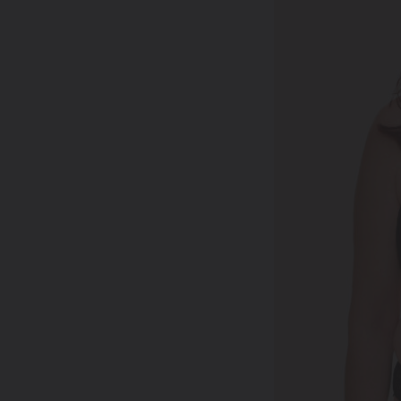
Pro muže
08
Časté otázky