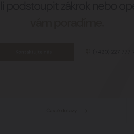
stli podstoupit zákrok nebo o
vám poradíme.
(+420) 227 777 
Kontaktujte nás
Časté dotazy