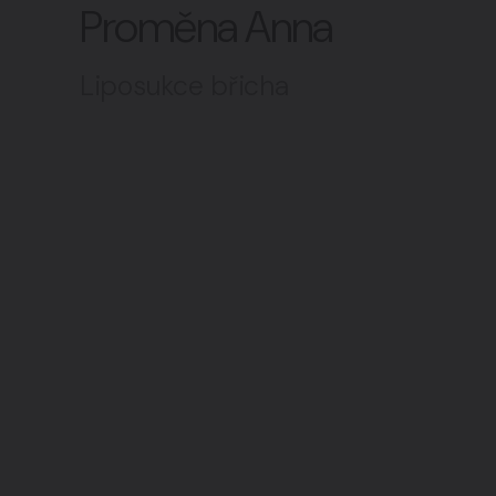
Proměna Anna
Intimní oblast
07
Liposukce břicha
Všechny zákroky