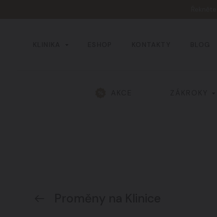
Řeknět
KLINIKA
ESHOP
KONTAKTY
BLOG
AKCE
ZÁKROKY
Všechny výsledky
Hlava a obličej
01
Žíly a cévy
04
Proměny na Klinice