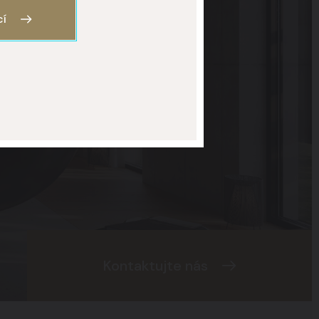
cí
Kontaktujte nás