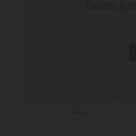
Nevíte, je
O klinice