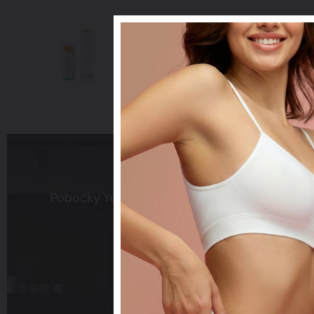
Improscar Stick 50 + C
Ochranné tyčinky k léčbě jizev
Pobočky
Yes Visage