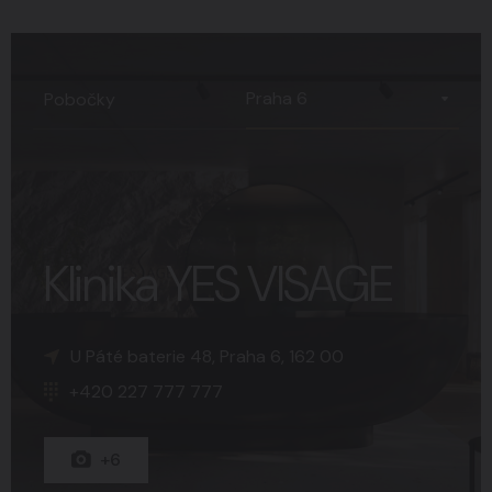
Praha 6
Pobočky
Klinika YES VISAGE
K Sopce 30, Praha 5, 150 00
Náměstí Svobody 15, Brno, 602 00
U Páté baterie 48, Praha 6, 162 00
+420 227 777 777
+420 227 777 777
+420 227 777 777
+15
+8
+6