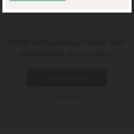
Nevíte, jestli podstoupit zákrok nebo
operaci?
Rádi vám poradíme.
Kontaktujte nás
(+420) 227 777 777