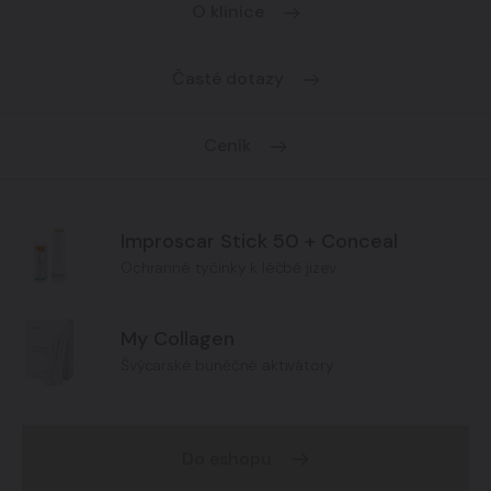
O klinice
Časté dotazy
Ceník
Improscar Stick 50 + Conceal
Ochranné tyčinky k léčbě jizev
My Collagen
Švýcarské buněčné aktivátory
Do eshopu