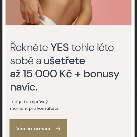
Řekněte
YES
tohle léto
sobě a
ušetřete
až 15 000 Kč + bonusy
navíc
.
MUDr. Chantal Kožaková
MUDr. Jana Paduchová
Specialista na estetickou a anti-
Specialista na estetickou a a
agingovou medicínu
agingovou medicínu
Teď je ten správný
moment pro
konzultaci
.
Další lékaři
Více informací