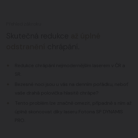
Přehled zákroku
Skutečná redukce
až úplné
odstranění
chrápání.
Redukce chrápání nejmodernějším laserem v ČR a
SR.
Bezesné noci jsou u vás na denním pořádku, neboť
vaše drahá polovička hlasitě chrápe?
Tento problém lze značně omezit, případně s ním až
úplně skoncovat díky laseru Fotona SP DYNAMIS
PRO.