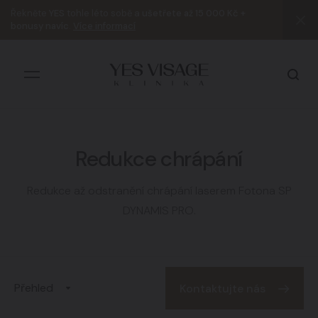
Řekněte
YES
tohle léto sobě a
ušetřete až 15 000 Kč +
bonusy navíc
.
Více informací
Redukce chrápání
Všechny výsledky
Redukce až odstranění chrápání laserem Fotona SP
DYNAMIS PRO.
Přehled
Kontaktujte nás