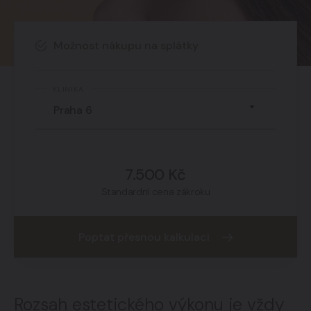
míru úspěšnosti u redukce či
tlumení chrápání a klienty je
Možnost nákupu na splátky
ošetření zároveň hodnoceno jako
velmi komfortní řešení.
KLINIKA
7.500 Kč
Standardní cena zákroku
Poptat přesnou kalkulaci
Rozsah estetického výkonu je vždy