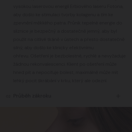
vysokou laserovou energií Erbiového laseru Fotona,
aby došlo ke stimulaci tvorby kolagenu a tím ke
zpevnění měkkého patra. Průnik tepelné energie do
sliznice je bezpečný a dostatečně jemný, aby byl
použit na citlivé tkáně v ústech a přesto dostatečně
silný, aby došlo ke klinicky efektivnímu
ohřevu. Ošetření je bezbolestné, rychlé a nevyžaduje
žádnou rekonvalescenci. Klient po ošetření může
hned pít a nepociťuje bolest, maximálně může mít
lehký pocit škrábání v krku, který ale odezní.
Průběh zákroku
02
Jedná se o jednoduchý zákrok, u
kterého studie prokázaly velkou