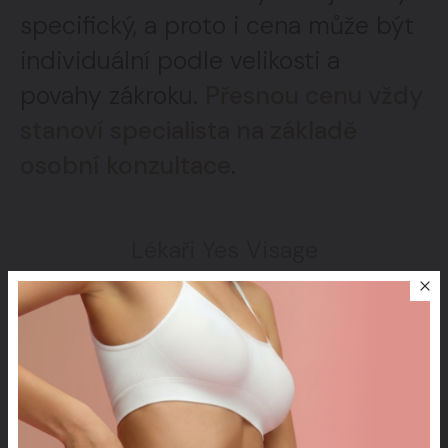
specifický, a proto i cena může být
individuální podle velikosti a
povahy zákroku.
Přesnou cenu vždy
stanoví specialista na základě
osobní konzultace
.
Lékaři Yes Visage
Naši specialisti pro
Redukce chrápání