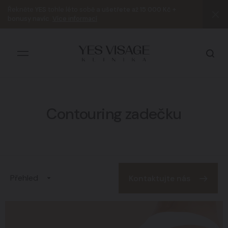
Řekněte
YES
tohle léto sobě a
ušetřete až 15 000 Kč +
bonusy navíc
.
Více informací
Contouring zadečku
Všechny výsledky
Přehled
Kontaktujte nás