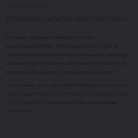
Contouring zadečku
Modelace zadečku vlastním tukem
Principem
modelace zadečku tukovým
autotransplantátem,
neboli augmentace hýždí, je
doplnění objemu a tvarování partie vlastním tukem jako
kvalitním výplňovým materiálem, který byl odebrán na
jiné části těla, nejčastěji z problematických partií.
Výhodou zákroku je
tělu vlastní materiál,
tedy nulové
riziko antigenní reakce (odmítavá nebo alergická reakce
na cizí materiál),
rychlé hojení a šetrnost zákroku
samotného.