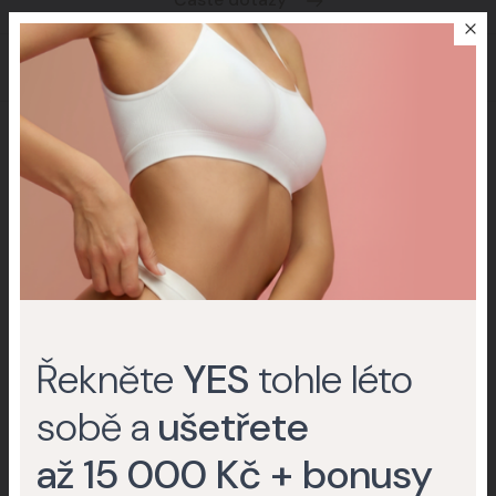
Ceník
Improscar Stick 50 + Conceal
Ochranné tyčinky k léčbě jizev
My Collagen
Švýcarské buněčné aktivátory
Řekněte
YES
tohle léto
Do eshopu
sobě a
ušetřete
až 15 000 Kč + bonusy