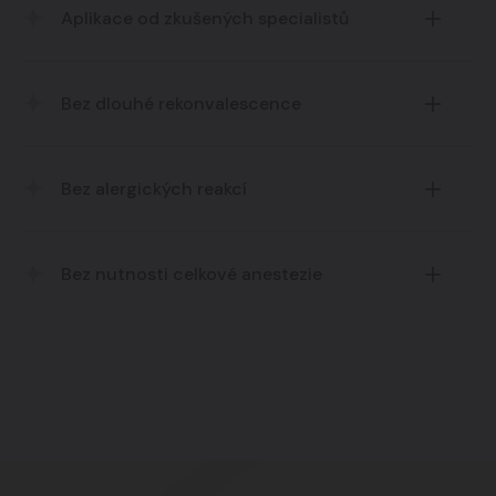
Aplikace od zkušených specialistů
Bez dlouhé rekonvalescence
Klientka odchází po zákroku domů.
Bez alergických reakcí
Nulové riziko antigenní reakce.
Bez nutnosti celkové anestezie
Zákrok je pouze ambulantní a časově nenáročný