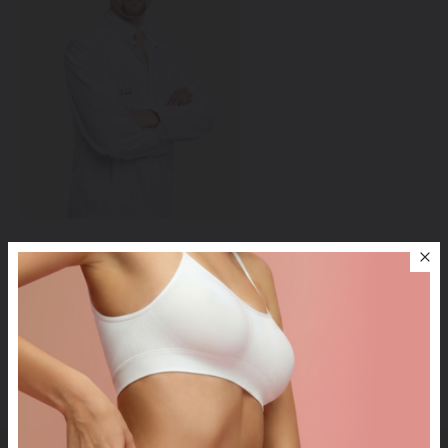
MUDr. Lubor Mrňa
Plastický chirurg
Další lékaři