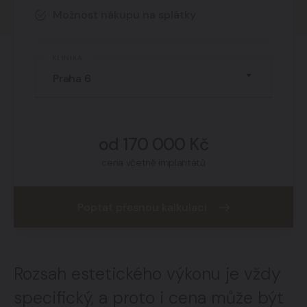
Pro koho je technika vhodná
02
Možnost nákupu na splátky
Metoda je ideální pro ženy, které touží po přirozeně
KLINIKA
vypadajícím zvětšení prsou
a upřednostňují harmonickou estetiku, bezpečnost,
rychlé zotavení a techniku, která respektuje anatomii
i životní styl každé klientky.
od 170 000 Kč
cena včetně implantátů
Poptat přesnou kalkulaci
Rozsah estetického výkonu je vždy
specifický, a proto i cena může být