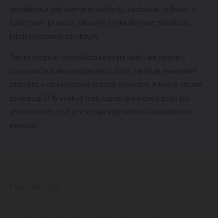
dosáhnout přirozeného vzhledu, zachovat citlivost i
funkčnost prsou
a zároveň minimalizovat zásah do
jejich přirozené struktury.
Tento postup nepoškozuje prsní tkáň, ale jemně ji
rozprostře kolem implantátu, čímž zajišťuje maximální
stabilitu a dlouhodobě krásný výsledek. Klinické studie
prokazují 0 % výskyt malpozice dolní části prsu po
třech letech, což potvrzuje výjimečnou spolehlivost
metody.
Popis zákroku