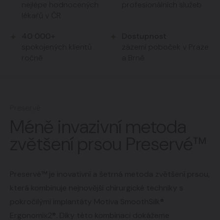
nejlépe hodnocených
profesionálních služeb
lékařů v ČR
40 000+
Dostupnost
spokojených klientů
zázemí poboček v Praze
ročně
a Brně
Preservé
Méně invazivní metoda
zvětšení prsou Preservé™
Preservé™ je inovativní a šetrná metoda zvětšení prsou,
která kombinuje nejnovější chirurgické techniky s
pokročilými implantáty Motiva SmoothSilk®
Ergonomix2®. Díky této kombinaci dokážeme