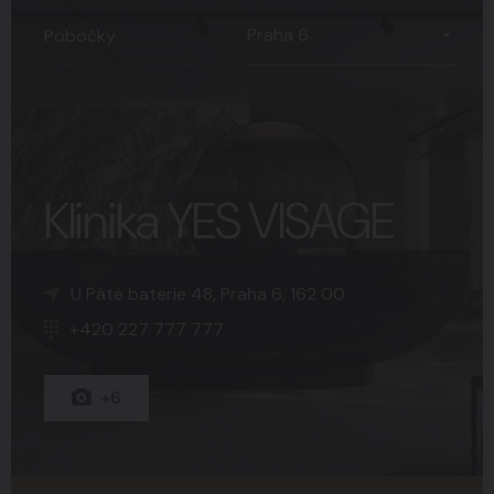
Praha 6
Pobočky
Klinika YES VISAGE
K Sopce 30, Praha 5, 150 00
Náměstí Svobody 15, Brno, 602 00
U Páté baterie 48, Praha 6, 162 00
+420 227 777 777
+420 227 777 777
+420 227 777 777
+15
+8
+6