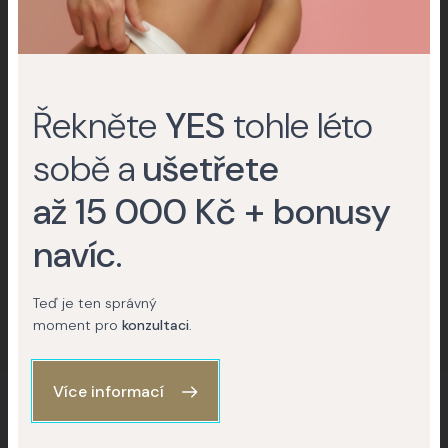
Nevíte, jestli podstoupit zákrok nebo
Řekněte
YES
tohle léto
operaci?
Rádi vám poradíme.
sobě a
ušetřete
až 15 000 Kč + bonusy
Kontaktujte nás
navíc
.
(+420) 227 777 777
Teď je ten správný
moment pro
konzultaci
.
Více informací
O klinice