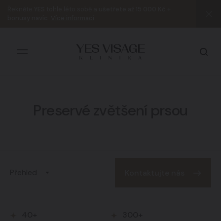
Řekněte
YES
tohle léto sobě a
ušetřete až 15 000 Kč +
bonusy navíc
.
Více informací
Preservé zvětšení prsou
Všechny výsledky
Přehled
Kontaktujte nás
40+
300+