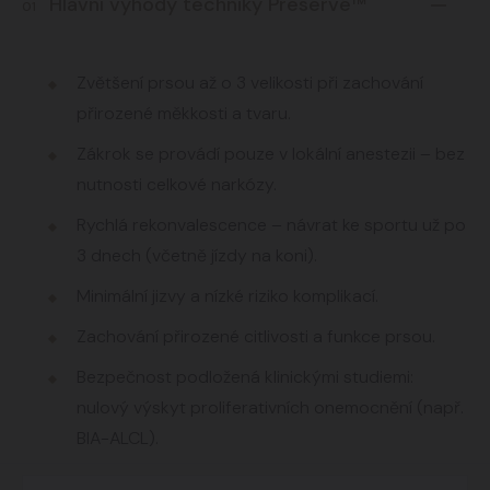
Hlavní výhody techniky Preservé™
01
Zvětšení prsou až o 3 velikosti při zachování
přirozené měkkosti a tvaru.
Zákrok se provádí pouze v lokální anestezii – bez
nutnosti celkové narkózy.
Rychlá rekonvalescence – návrat ke sportu už po
3 dnech (včetně jízdy na koni).
Minimální jizvy a nízké riziko komplikací.
Zachování přirozené citlivosti a funkce prsou.
Bezpečnost podložená klinickými studiemi:
nulový výskyt proliferativních onemocnění (např.
BIA-ALCL).