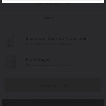
Časté dotazy
Ceník
Improscar Stick 50 + Conceal
Ochranné tyčinky k léčbě jizev
My Collagen
Švýcarské buněčné aktivátory
Do eshopu