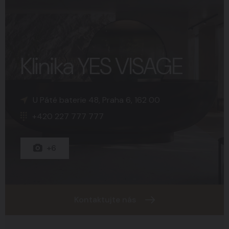
Klinika YES VISAGE
K Sopce 30, Praha 5, 150 00
Náměstí Svobody 15, Brno, 602 00
U Páté baterie 48, Praha 6, 162 00
+420 227 777 777
+420 227 777 777
+420 227 777 777
+15
+8
+6
Kontaktujte nás