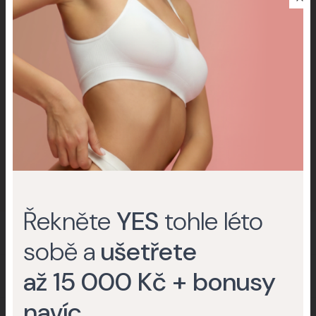
Nevíte, jestli podstoupit zákrok nebo
operaci?
Rádi vám poradíme.
Kontaktujte nás
(+420) 227 777 777
Řekněte
YES
tohle léto
O klinice
sobě a
ušetřete
až 15 000 Kč + bonusy
Časté dotazy
navíc
.