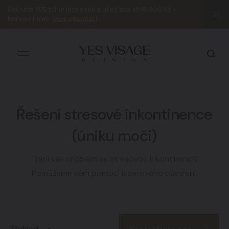
Řekněte
YES
tohle léto sobě a
ušetřete až 15 000 Kč +
bonusy navíc
.
Více informací
Řešení stresové inkontinence
Všechny výsledky
(úniku moči)
Trápí vás problém se stresovou inkontinencí?
Pomůžeme vám pomocí laserového ošetření.
Přehled