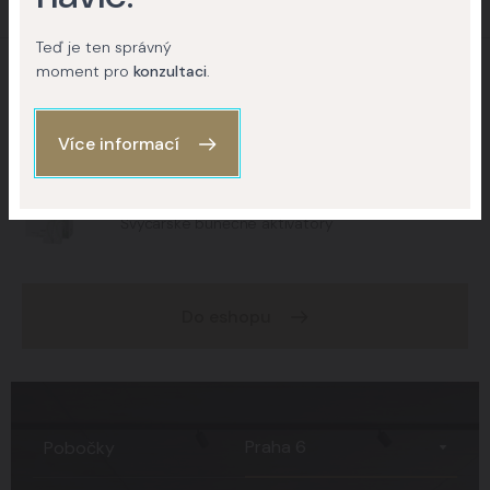
Ceník
Teď je ten správný
moment pro
konzultaci
.
Improscar Stick 50 + Conceal
Ochranné tyčinky k léčbě jizev
Více informací
My Collagen
Švýcarské buněčné aktivátory
Do eshopu
Praha 6
Pobočky