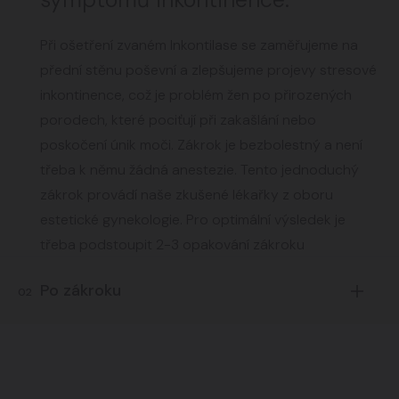
Při ošetření zvaném Inkontilase se zaměřujeme na
přední stěnu poševní a zlepšujeme projevy stresové
inkontinence, což je problém žen po přirozených
porodech, které pociťují při zakašlání nebo
poskočení únik moči. Zákrok je bezbolestný a není
třeba k němu žádná anestezie. Tento jednoduchý
zákrok provádí naše zkušené lékařky z oboru
estetické gynekologie. Pro optimální výsledek je
třeba podstoupit 2-3 opakování zákroku
Po zákroku
02
Po zákrocích je třeba se tři dny vyhýbat sauně,
sportům a sexu. Návrat do práce je možný ihned.