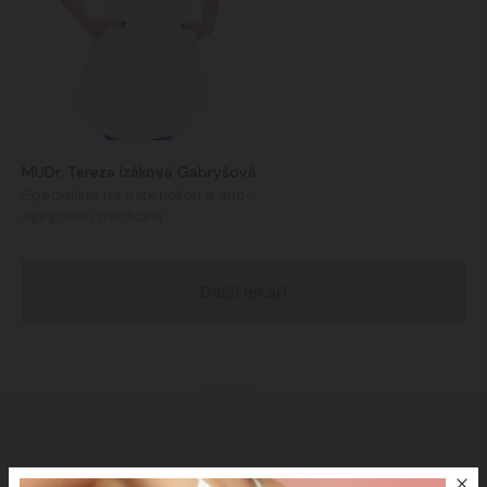
MUDr. Tereza Izáková Gabryšová
Specialista na estetickou a anti-
agingovou medicínu
Další lékaři