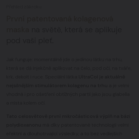
Přehled zákroku
První patentovaná kolagenová
maska
na světě, která se aplikuje
pod vaši pleť.
Jak funguje: momentálně jde o jedinou látku na trhu,
která se dá injekčně aplikovat na čelo, pod oči, na tváře,
krk, dekolt i ruce. Speciální látka
UltraCol je aktuálně
nejsilnějším stimulátorem kolagenu na trhu
a je velmi
vhodná i pro ošetření obtížných partií jako jsou glabella
a místa kolem očí.
Tato celosvětově první mikročásticová výplň na bázi
polydioxanonu
má díky patentované technologii velmi
efektní a dlouhotrvající výsledky, a to bez vedlejších