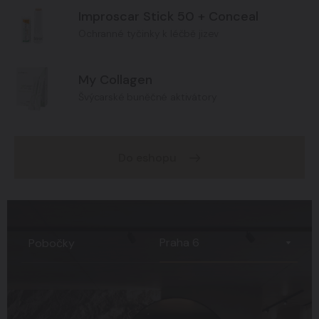
Improscar Stick 50 + Conceal
Ochranné tyčinky k léčbě jizev
My Collagen
Švýcarské buněčné aktivátory
Do eshopu
Praha 6
Pobočky