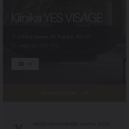
Klinika YES VISAGE
K Sopce 30, Praha 5, 150 00
Náměstí Svobody 15, Brno, 602 00
U Páté baterie 48, Praha 6, 162 00
+420 227 777 777
+420 227 777 777
+420 227 777 777
+15
+8
+6
Kontaktujte nás
Nejdůvěryhodnější značka 2020