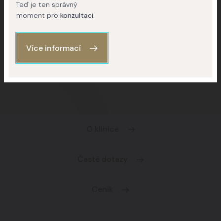
Teď je ten správný
moment pro
konzultaci
.
Kontaktujte nás
Více informací
(+420) 227 777 777
O klinice
Časté dotazy
Ceník