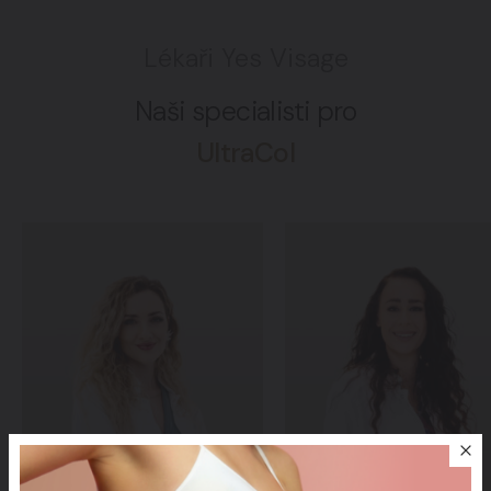
Lékaři Yes Visage
Naši specialisti pro
UltraCol