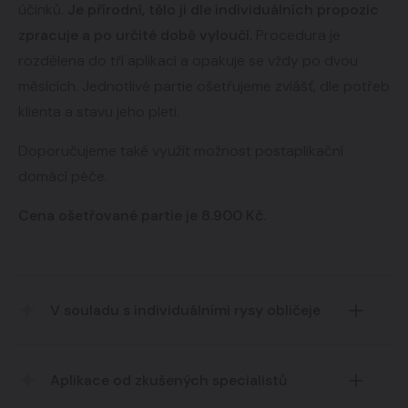
účinků.
Je přírodní, tělo ji dle individuálních propozic
zpracuje a po určité době vyloučí.
Procedura je
rozdělena do tří aplikací a opakuje se vždy po dvou
měsících. Jednotlivé partie ošetřujeme zvlášť, dle potřeb
klienta a stavu jeho pleti.
Doporučujeme také využít možnost postaplikační
domácí péče.
Cena ošetřované partie je 8.900 Kč.
V souladu s individuálními rysy obličeje
Vždy v souladu s individuálními rysy obličeje
Aplikace od zkušených specialistů