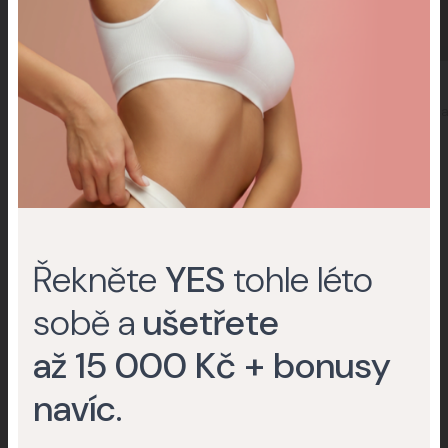
MDDr. Jana Burdzová
MUDr. Zuzana Dančová
Specialistka na estetickou a anti-
Specialista na estetickou a a
agingovou medicínu
agingovou medicínu
Další lékaři
Řekněte
YES
tohle léto
sobě a
ušetřete
až 15 000 Kč + bonusy
Nevíte, jestli podstoupit zákrok nebo
navíc
.
operaci?
Rádi vám poradíme.