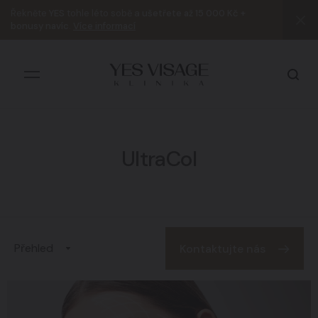
Řekněte
YES
tohle léto sobě a
ušetřete až 15 000 Kč +
bonusy navíc
.
Více informací
UltraCol
Všechny výsledky
Přehled
Kontaktujte nás