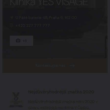
Klinika YES VISAGE
K Sopce 30, Praha 5, 150 00
Náměstí Svobody 15, Brno, 602 00
U Páté baterie 48, Praha 6, 162 00
+420 227 777 777
+420 227 777 777
+420 227 777 777
+15
+8
+6
Kontaktujte nás
Nejdůvěryhodnější značka 2020
Nejdůvěryhodnější značka roku 2020 v
oboru estetická medicína v Česku.