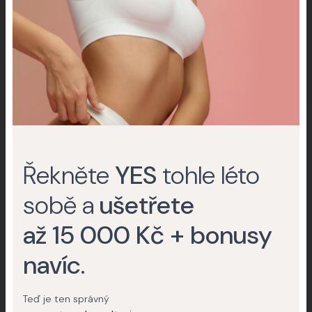
Odstranění pigmentací
Žilky a cévy
Další specializace
Řekněte
YES
tohle léto
sobě a
ušetřete
až 15 000 Kč + bonusy
navíc
.
Improscar Stick 50 + Conceal
Teď je ten správný
Ochranné tyčinky k léčbě jizev