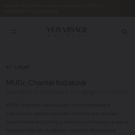
Řekněte
YES
tohle léto sobě a
ušetřete až 15 000 Kč +
bonusy navíc
.
Více informací
Lékaři
Všechny výsledky
MUDr. Chantal Kožaková
Specialista na estetickou a anti-agingovou medicínu
MUDr. Chantal Kožaková patří mezi vyhledávané
odbornice v oblasti estetické medicíny, kde spojuje
precizní lékařský přístup s citem pro přirozenou krásu a
harmonii obličeje. Vzděláním i praxí se dlouhodobě