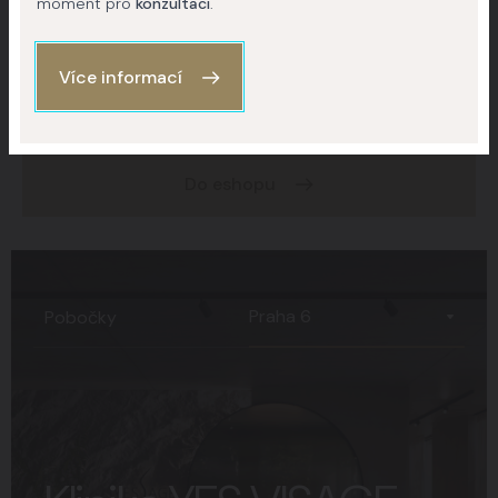
moment pro
konzultaci
.
My Collagen
Více informací
Švýcarské buněčné aktivátory
Do eshopu
Praha 6
Pobočky