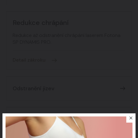
Redukce chrápání
Redukce až odstranění chrápání laserem Fotona
SP DYNAMIS PRO.
Detail zákroku
Odstranění jizev
Pigmentace