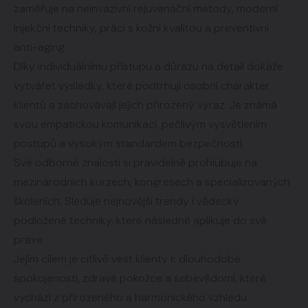
zaměřuje na neinvazivní rejuvenační metody, moderní
injekční techniky, práci s kožní kvalitou a preventivní
anti-aging.
Díky individuálnímu přístupu a důrazu na detail dokáže
vytvářet výsledky, které podtrhují osobní charakter
klientů a zachovávají jejich přirozený výraz. Je známá
svou empatickou komunikací, pečlivým vysvětlením
postupů a vysokým standardem bezpečnosti.
Své odborné znalosti si pravidelně prohlubuje na
mezinárodních kurzech, kongresech a specializovaných
školeních. Sleduje nejnovější trendy i vědecky
podložené techniky, které následně aplikuje do své
praxe.
Jejím cílem je citlivě vést klienty k dlouhodobé
spokojenosti, zdravé pokožce a sebevědomí, které
vychází z přirozeného a harmonického vzhledu.