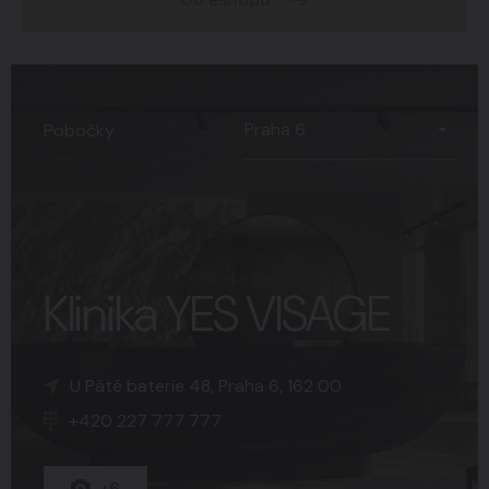
Praha 6
Pobočky
Klinika YES VISAGE
K Sopce 30, Praha 5, 150 00
Náměstí Svobody 15, Brno, 602 00
U Páté baterie 48, Praha 6, 162 00
+420 227 777 777
+420 227 777 777
+420 227 777 777
+15
+8
+6