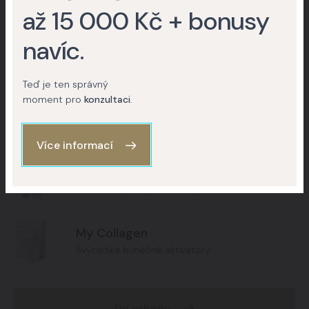
Plazmalitfing na Klinice YES
až 15 000 Kč + bonusy
VISAGE
navíc
.
Teď je ten správný
moment pro
konzultaci
.
Více informací
Improscar Stick 50 + Conceal
Ochranné tyčinky k léčbě jizev
My Collagen
Švýcarské buněčné aktivátory
Do eshopu