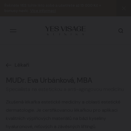
Řekněte
YES
tohle léto sobě a
ušetřete až 15 000 Kč +
bonusy navíc
.
Více informací
Lékaři
Všechny výsledky
MUDr. Eva Urbánková, MBA
Specialista na estetickou a anti-agingovou medicínu
Zkušená lékařka estetické medicíny a oblasti estetické
dermatologie. Je certifikovanou lékařkou pro aplikaci
kvalitních výplňových materiálů na bázi kyseliny
hyaluronové, niťových a závěsných liftingů.