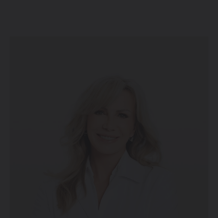
laserových metod v estetické medicíně.
Do její bohaté pracovní praxe patří také působení ve
Fakultní nemocnici v Brně a roční pracovní pobyt v
Rakousku. Věnovala se také pedagogické činnosti na
Lékařské fakultě Masarykovy univerzity v Brně při
Katedře anatomie, kde se zabývala také publikační
činnosti domácí i mezinárodní.