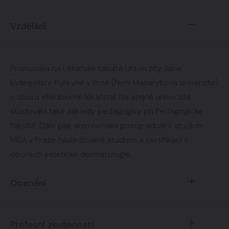
Vzdělání
Promovala na Lékařské fakultě Univerzity Jana
Evangelisty Purkyně v Brně (Nyní Masarykova univerzita)
v oboru všeobecné lékařství. Na stejné univerzitě
studovala také základy pedagogiky při Pedagogické
fakultě. Dále pak absolvovala postgraduální studium
MBA v Praze následované studiem a certifikací v
oborech estetické dermatologie.
Ocenění
Profesní zkušenosti
Je držitelkou certifikátů pro užití radiofrekvenčních a