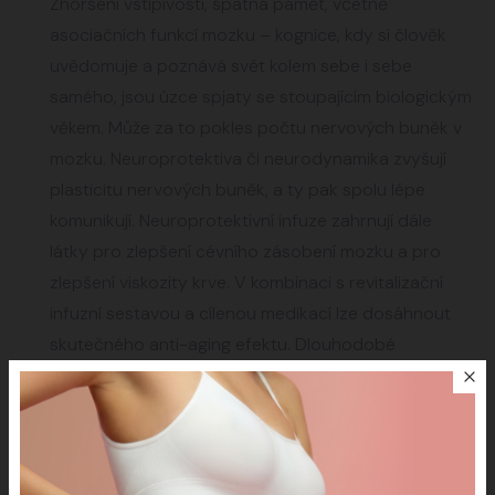
Zhoršení vštípivosti, špatná paměť, včetně
asociačních funkcí mozku – kognice, kdy si člověk
uvědomuje a poznává svět kolem sebe i sebe
samého, jsou úzce spjaty se stoupajícím biologickým
věkem. Může za to pokles počtu nervových buněk v
mozku. Neuroprotektiva či neurodynamika zvyšují
plasticitu nervových buněk, a ty pak spolu lépe
komunikují. Neuroprotektivní infuze zahrnují dále
látky pro zlepšení cévního zásobení mozku a pro
zlepšení viskozity krve. V kombinaci s revitalizační
infuzní sestavou a cílenou medikací lze dosáhnout
skutečného anti-aging efektu. Dlouhodobé
podávání neuroprotektivních látek je považováno za
prevenci cévní i Alzheimerovy demence.
Detoxikace organismu
Mimo volných kyslíkových radikálů může být