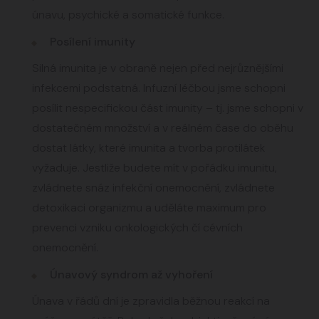
únavu, psychické a somatické funkce.
Posílení imunity
Silná imunita je v obraně nejen před nejrůznějšími
infekcemi podstatná. Infuzní léčbou jsme schopni
posílit nespecifickou část imunity – tj. jsme schopni v
dostatečném množství a v reálném čase do oběhu
dostat látky, které imunita a tvorba protilátek
vyžaduje. Jestliže budete mít v pořádku imunitu,
zvládnete snáz infekční onemocnění, zvládnete
detoxikaci organizmu a uděláte maximum pro
prevenci vzniku onkologických čí cévních
onemocnění.
Únavový syndrom až vyhoření
Únava v řádů dní je zpravidla běžnou reakcí na