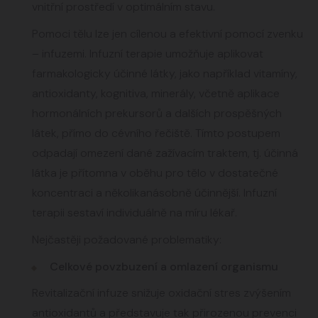
vnitřní prostředí v optimálním stavu.
Pomoci tělu lze jen cílenou a efektivní pomocí zvenku
– infuzemi. Infuzní terapie umožňuje aplikovat
farmakologicky účinné látky, jako například vitamíny,
antioxidanty, kognitiva, minerály, včetně aplikace
hormonálních prekursorů a dalších prospěšných
látek, přímo do cévního řečiště. Tímto postupem
odpadají omezení dané zažívacím traktem, tj. účinná
látka je přítomna v oběhu pro tělo v dostatečné
koncentraci a několikanásobně účinnější. Infuzní
terapii sestaví individuálně na míru lékař.
Nejčastěji požadované problematiky:
Celkové povzbuzení a omlazení organismu
Revitalizační infuze snižuje oxidační stres zvýšením
antioxidantů a představuje tak přirozenou prevenci