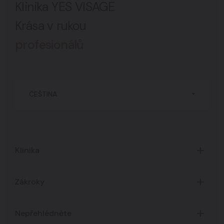
Klinika YES VISAGE
Krása v rukou
profesionálů
ČEŠTINA
Klinika
Úvod
Zákroky
O Klinice
Časté dotazy
Certifikáty
Nepřehlédněte
Všechny zákroky
Ceník služeb