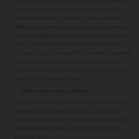
zvýšenou zátěž. Pokud však subjektivně vnímáme
únavu déle než 6 měsíců, hovoříme o chronickém
únavovém syndromu. Stav se projevuje zejména
déletrvajícím snížením fyzické i psychické výkonnosti,
poruchami spánku, zhoršením paměti a smyslových
funkcí. Časté jsou též poruchy imunity a snížení
syntézy určitých hormonů. Při chronické únavě klesá
tvorba serotoninu (hormonu štěstí), což vede ke
změně emočního ladění. Léčba vede nejen k léčbě
únavy, ale i ke zlepšení spánku.
Ztráta chuti na sex a zábavu
S dlouhodobějším stresem a přetížením, které vede k
metabolickým změnám, jde ruku v ruce i nechuť k
volnočasovým aktivitám a snížení chuti na sex. Léčba
vede ke zlepšení spánku, chuti k volnočasovým
aktivitám i sexu.