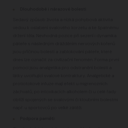
Dlouhodobé i nárazové bolesti
Sedavý způsob života a nízká pohybová aktivita
vedou k oslabení svalového korzetu a ke špatnému
držení těla. Nevhodná pozice při sezení i dynamika
páteře s následným drážděním nervových kořenů
jsou příčinou bolestí a zablokování páteře, které
dnes lze označit za civilizační fenomén. Forma první
pomoci jsou analgetika pro odstranění bolesti a
látky uvolňující svalové kontraktury. Analgetické a
protiotokové infuze mají efekt u migrenozních
záchvatů, po intoxikacích alkoholem či u celé řady
obtíží spojených se svalovými či kloubními bolestmi
např. u sportovců po velké zátěži.
Podpora paměti