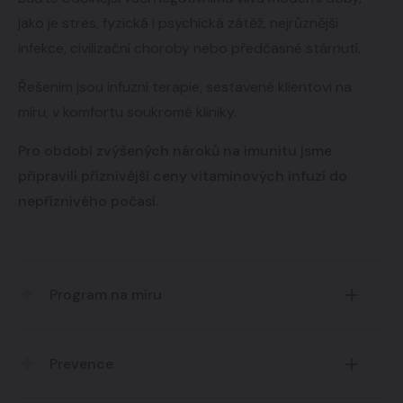
jako je stres, fyzická i psychická zátěž, nejrůznější
infekce, civilizační choroby nebo předčasné stárnutí.
Řešením jsou infuzní terapie, sestavené klientovi na
míru, v komfortu soukromé kliniky.
Pro období zvýšených nároků na imunitu jsme
připravili příznivější ceny vitaminových infuzí do
nepříznivého počasí.
Program na míru
Programy jsou lékaři připravené na míru na základě
Prevence
vyšetření.