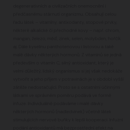
degenerativních a civilizačních onemocnění i
předčasnému stárnutí organizmu. Obsahují celou
řadu látek – vitamíny, antixodanty, stopové prvky,
některé alkalické či přechodné kovy – např. chrom,
mangan, železo, měď, zinek, selen, molybden, hořčík
aj. Dále kyselinu panthotenovou i listovou a také
malé dávky některých hormonů. Z vitamínů se jedná
především o vitamín C, silný antioxidant, který je
velmi důležitý, lidský organismus si jej však nedokáže
vytvořit a jeho příjem v potravinách je v období vyšší
zátěže nedostačující. Proto se s ostatními účinnými
látkami ve správném poměru podává ve formě
infuze. Individuálně podáváme i malé dávky
některých hormonů (nadledvinek) včetně látek
stimulujících nervové buňky k lepší kooperaci. Infuzní
podání antioxidantů má bezprostřední efekt na