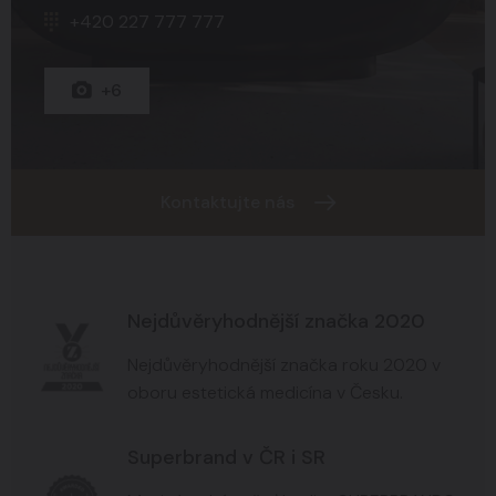
+420 227 777 777
+15
+8
+6
Kontaktujte nás
Nejdůvěryhodnější značka 2020
Nejdůvěryhodnější značka roku 2020 v
oboru estetická medicína v Česku.
Superbrand v ČR i SR