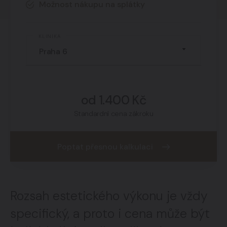
Časté otázky
03
Možnost nákupu na splátky
individuální odlišnosti vyplývající
z vrozených dispozic i vlivů
Co vše řeší infuzní terapie?
KLINIKA
zevního prostředí. Infuzní léčba a
Nejčastěji řeší posílení imunity, únavový syndrom
prevence je pro každého klienta
až vyhoření, ztrátu chuti na sex, bolesti,
sestavena s ohledem na jeho
detoxikaci organismu a podporu paměti
zdravotní stav.
od 1.400 Kč
Standardní cena zákroku
Poptat přesnou kalkulaci
Rozsah estetického výkonu je vždy
specifický, a proto i cena může být