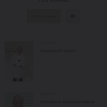
Přehrát video
prevence
Imunita při viróze
prevence
Komplexní imunostimulace