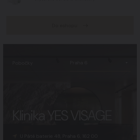
Do eshopu
Praha 6
Pobočky
Klinika YES VISAGE
K Sopce 30, Praha 5, 150 00
Náměstí Svobody 15, Brno, 602 00
U Páté baterie 48, Praha 6, 162 00
+420 227 777 777
+420 227 777 777