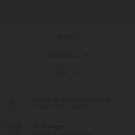
O klinice
Časté dotazy
Ceník
Improscar Stick 50 + Conceal
Ochranné tyčinky k léčbě jizev
My Collagen
Švýcarské buněčné aktivátory