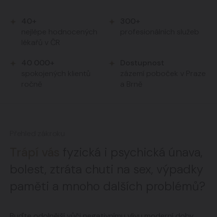
40+
300+
nejlépe hodnocených
profesionálních služeb
lékařů v ČR
40 000+
Dostupnost
spokojených klientů
zázemí poboček v Praze
ročně
a Brně
Přehled zákroku
Trápí vás
fyzická i psychická únava,
bolest, ztráta chuti na sex, výpadky
paměti a mnoho dalších problémů?
Buďte
odolnější vůči negativnímu vlivu moderní doby,