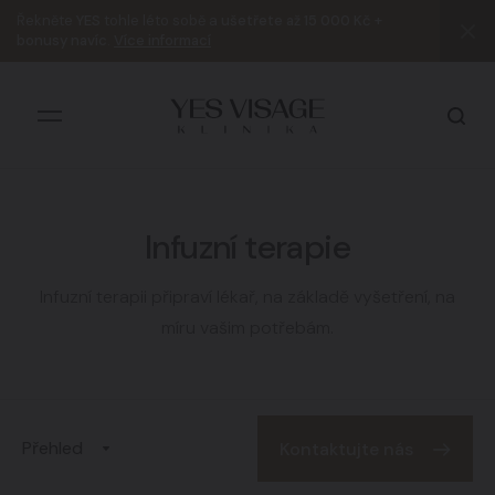
Řekněte
YES
tohle léto sobě a
ušetřete až 15 000 Kč +
bonusy navíc
.
Více informací
Infuzní terapie
Všechny výsledky
Infuzní terapii připraví lékař, na základě vyšetření, na
míru vašim potřebám.
Přehled
Kontaktujte nás