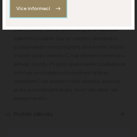
vitamínu C několikanásobně větší. Vysoké dávky
Více informací
vitamínu C však nelze přijímat formou tablet pro
relativní toxicitu a omezené vstřebávání zažívacího
traktu. Dávky řádově jednotek gramů nabízíme
injekčním podáním, kdy se vitamíny dostanou v
požadovaném množství přímo do krevního řečiště.
Vysoké dávky vitamínu C mají stěžejní význam pro
aktivaci imunity. Při jejich opakovaném podávání se
zmírňuje i protinádorové působení. Aplikaci
vitaminem C lze doplnit o další vitamíny, stopové
prvky a revitalizační složky, které Vám lékař rád
sestaví na míru.
Průběh zákroku
02
Složení infuzí respektuje