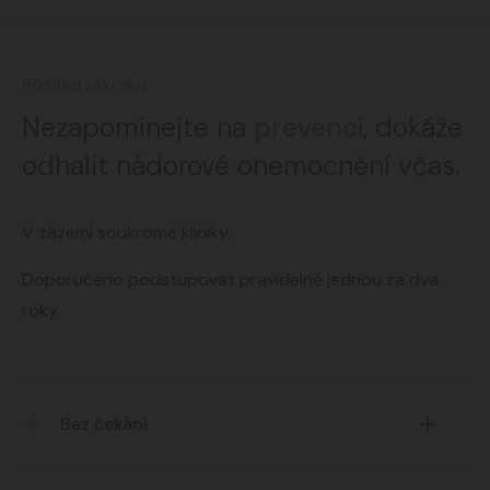
Přehled zákroku
Nezapomínejte na
prevenci
, dokáže
odhalit nádorové onemocnění včas.
V zázemí soukromé kliniky.
Doporučeno podstupovat pravidelně jednou za dva
roky.
Bez čekání
Ušetříte drahocenný čas oproti delším čekacím