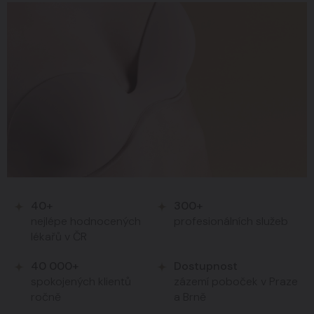
40+
300+
nejlépe hodnocených
profesionálních služeb
lékařů v ČR
40 000+
Dostupnost
spokojených klientů
zázemí poboček v Praze
ročně
a Brně