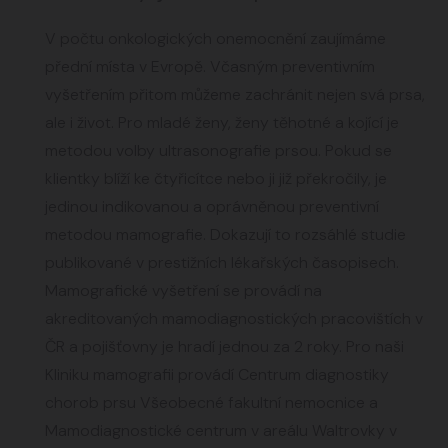
V počtu onkologických onemocnění zaujímáme
přední místa v Evropě. Včasným preventivním
vyšetřením přitom můžeme zachránit nejen svá prsa,
ale i život. Pro mladé ženy, ženy těhotné a kojící je
metodou volby ultrasonografie prsou. Pokud se
klientky blíží ke čtyřicítce nebo ji již překročily, je
jedinou indikovanou a oprávněnou preventivní
metodou mamografie. Dokazují to rozsáhlé studie
publikované v prestižních lékařských časopisech.
Mamografické vyšetření se provádí na
akreditovaných mamodiagnostických pracovištích v
ČR a pojišťovny je hradí jednou za 2 roky. Pro naši
Kliniku mamografii provádí Centrum diagnostiky
chorob prsu Všeobecné fakultní nemocnice a
Mamodiagnostické centrum v areálu Waltrovky v