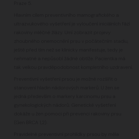
Praze 5.
Hlavním cílem preventivního mamografického a
ultrazvukového vyšetření je vyloučení iniciálních fází
rakoviny mléčné žlázy. Umí zobrazit projevy
zhoubného onemocnění prsu v počátečním stadiu,
ještě před tím než se klinicky manifestuje, tedy je
nehmatné a nepůsobí žádné obtíže. Pacientka má
tak velkou pravděpodobnost kompletního uzdravení.
Preventivní vyšetření prsou je možné rozšířit o
stanovení hladin nádorových markerů. U žen se
jedná především o markery karcinomu prsu a
gynekologických nádorů. Genetické vyšetření
dokáže u žen pomoci při prevenci rakoviny prsu
(Gen BRCA 1,2).
Pravidelné preventivní prohlídky prsou by měla