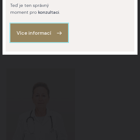
Teď je ten správný
moment pro
konzultaci
.
Lékaři Yes Visage
Více informací
Naši specialisti pro
Preventivní vyšetření prsou