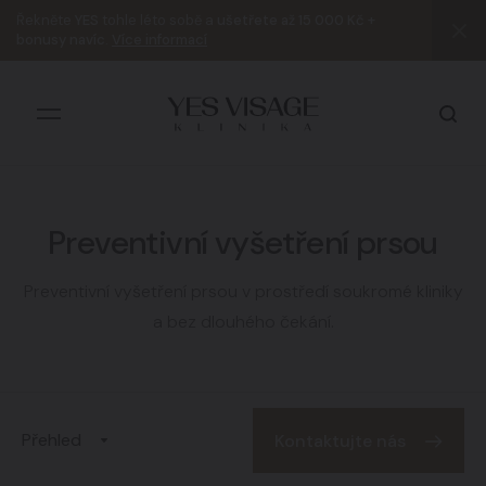
Řekněte
YES
tohle léto sobě a
ušetřete až 15 000 Kč +
bonusy navíc
.
Více informací
Preventivní vyšetření prsou
Všechny výsledky
Preventivní vyšetření prsou v prostředí soukromé kliniky
a bez dlouhého čekání.
Přehled
Kontaktujte nás