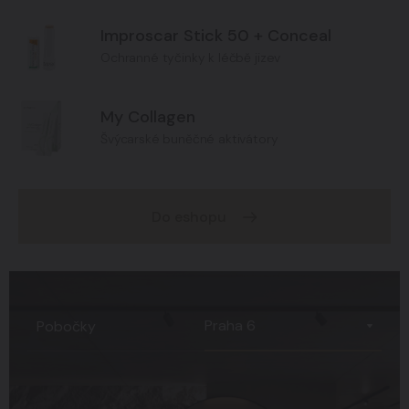
Improscar Stick 50 + Conceal
Ochranné tyčinky k léčbě jizev
My Collagen
Švýcarské buněčné aktivátory
Do eshopu
Praha 6
Pobočky