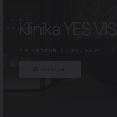
Klinika YES V
K Sopce 30, Praha 5, 150 00
Náměstí Svobody 15, Brno, 602 00
+420
U Páté baterie 48, Praha 6, 162 00
+15
+8
fotografií
fotografií
+6
fotografií