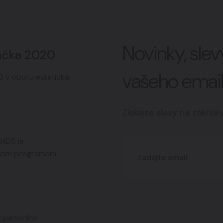
Novinky, sle
ačka 2020
vašeho emai
 v oboru estetická
Získejte slevy na zákrok
ANDS je
jícím programem
jektivního