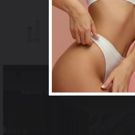
Improscar Stick 50 + C
Ochranné tyčinky k léčbě jizev
Pobočky
Yes Visage