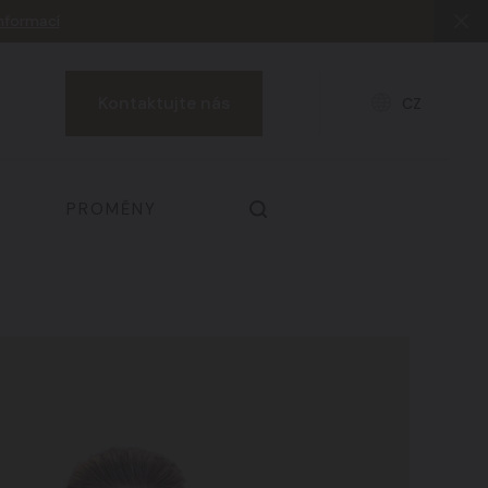
informací
Kontaktujte nás
CZ
PROMĚNY
Prsa & dekolt
03
Zdraví a prevence
06