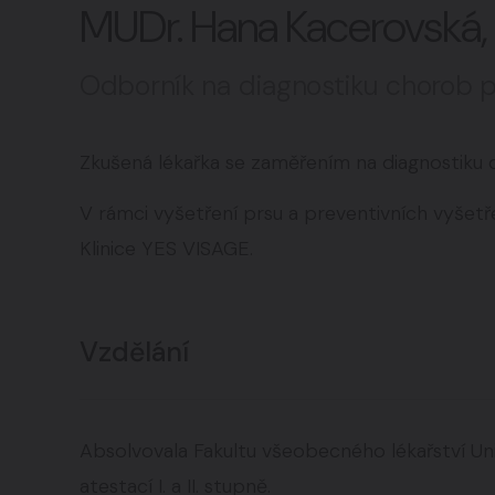
MUDr. Hana Kacerovská,
Intimní oblast
07
Odborník na diagnostiku chorob 
Zkušená lékařka se zaměřením na diagnostiku 
Všechny zákroky
V rámci vyšetření prsu a preventivních vyšetře
Klinice YES VISAGE.
Vzdělání
Absolvovala Fakultu všeobecného lékařství Uni
atestací I. a II. stupně.