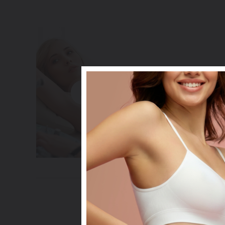
prevence
Preventivní v
Klinice YES V