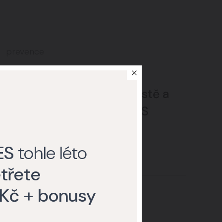
prevence
Komplexní preventivní
vyšetření na jednom místě a
bez čekání na Klinice YES
VISAGE
ES
tohle léto
třete
 Kč + bonusy