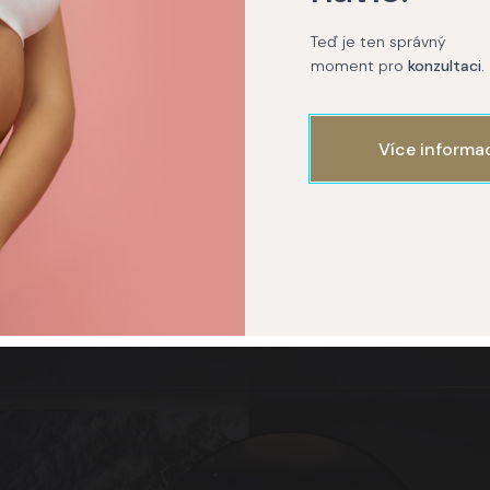
Teď je ten správný
moment pro
konzultaci
.
onceal
My Collagen
Švýcarské buněčné
aktivátory
Více informa
Praha