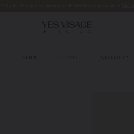
e
YES
tohle léto sobě a
ušetřete až 15 000 Kč + bonusy navíc
.
Více 
CENÍK
LÉKAŘI
CELEBRITY
Tělo a hubnutí
02
Laserová ošetření
05