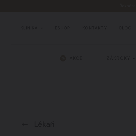
Řeknět
KLINIKA
ESHOP
KONTAKTY
BLOG
AKCE
ZÁKROKY
Všechny výsledky
Hlava a obličej
01
Žíly a cévy
04
Lékaři