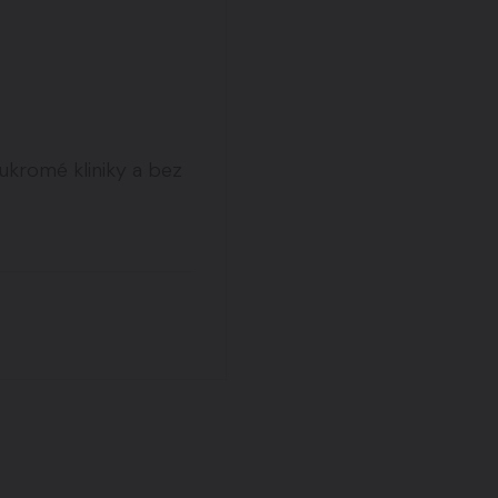
ch let práce ve
na diagnostiku chorob
ředoperačního zaměřování
ukromé kliniky a bez
sympozií s problematikou
ů a to jak doma, tak i v
márního kolektivu lékařů