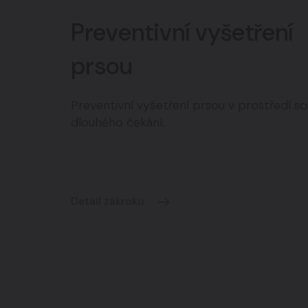
zobrazovacích metod v medicině. Již od první
Preventivní vyšetření
Všeobecné fakultní nemocnici se zaměřovala 
prsou
prsu včetně invazivních postupů, biopsií a p
ověřených patologických lézí.
Preventivní vyšetření prsou v prostředí so
Pravidelně se účastní přednášek, konferencí, 
dlouhého čekání.
zobrazovacích metod a diagnostiky nemocí prs
zahraničí. Je členkou interdisciplinárního mam
ve Všeobecné fakultní nemocnici v Praze.
Detail zákroku