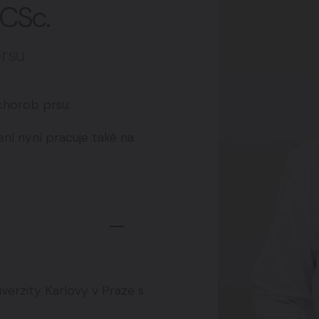
 CSc.
Pro muže
08
prsu
chorob prsu.
Časté otázky
ní nyní pracuje také na
verzity Karlovy v Praze s