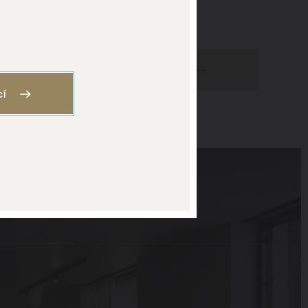
Do eshopu
cí
 6
Praha 5
Brno