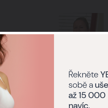
yšetření prsou na
ISAGE
Řekněte
Y
sobě a
uše
až 15 000
navíc
.