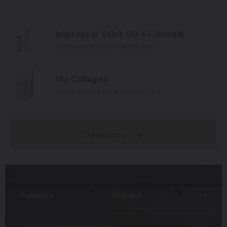
Improscar Stick 50 + Conceal
Ochranné tyčinky k léčbě jizev
My Collagen
Švýcarské buněčné aktivátory
Do eshopu
Praha 6
Pobočky