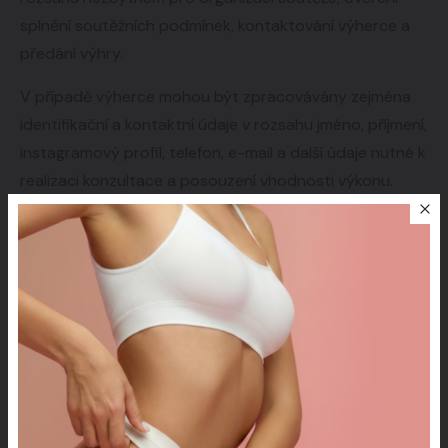
splnění soutěžních podmínek, kontaktování výherce a
předání výhry.
V případě výherce mohou být zpracovávány zejména
identifikační a kontaktní údaje v rozsahu jméno, příjmení,
instagramový profil, telefon, e-mail a další údaje nutné k
realizaci konzultace a posouzení vhodnosti výkonu.
Účastí v soutěži zároveň účastníci potvrzují, že v
případě výhry souhlasí s dokumentováním své
proměny, a to formou fotografií, videozáznamů a
dalších audiovizuálních či obrazových materiálů.
Zároveň souhlasí s tím, že tyto materiály mohou být
pořadatelem použity k propagačním a marketingovým
účelům, zejména na sociálních sítích, webových
stránkách, v tiskovinách a dalších médiích.