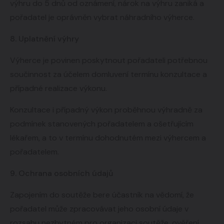
výhru do 5 dnů od oznámení, nárok na výhru zaniká a
pořadatel je oprávněn vybrat náhradního výherce.
8. Uplatnění výhry
Výherce je povinen poskytnout pořadateli potřebnou
součinnost za účelem domluvení termínu konzultace a
případné realizace výkonu.
Konzultace i případný výkon proběhnou výhradně za
podmínek stanovených pořadatelem a ošetřujícím
lékařem, a to v termínu dohodnutém mezi výhercem a
pořadatelem.
9. Ochrana osobních údajů
Zapojením do soutěže bere účastník na vědomí, že
pořadatel může zpracovávat jeho osobní údaje v
rozsahu nezbytném pro organizaci soutěže, ověření