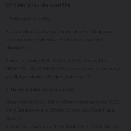
Oficiální pravidla soutěže
1. Pořadatel soutěže
Pořadatelem soutěže je Nemocnice Yes Visage a.s.
zastoupená předsedou představenstva, Lucií
Libovickou
Sídlem: U hrušky 63/8, Motol, 150 00 Praha, IČO:
06114423, DIČ: CZ06114423, provozující instagramový
profil @yesvisage (dále jen „pořadatel“).
2. Název a doba trvání soutěže
Název soutěže: Soutěž o odbornou konzultaci u MUDr.
Věry Šatánkové a možnost podstoupit Deep Plane
Facelift.
Soutěž probíhá od 15. 4. 2026 do 30. 4. 2026 (dále jen