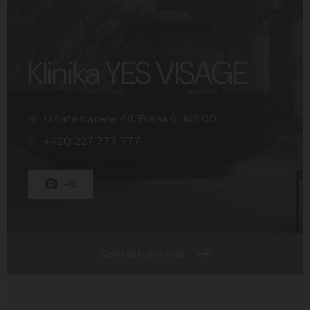
Klinika YES VISAGE
K Sopce 30, Praha 5, 150 00
Náměstí Svobody 15, Brno, 602 00
U Páté baterie 48, Praha 6, 162 00
+420 227 777 777
+420 227 777 777
+420 227 777 777
+15
+8
+6
Kontaktujte nás