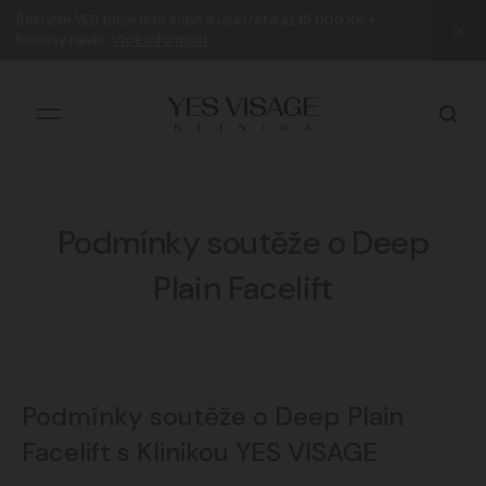
Řekněte
YES
tohle léto sobě a
ušetřete až 15 000 Kč +
bonusy navíc
.
Více informací
Podmínky soutěže o Deep
Všechny výsledky
Plain Facelift
Podmínky soutěže o Deep Plain
Facelift s Klinikou YES VISAGE