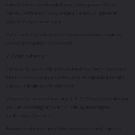
shledán vhodným kandidátem, výhra propadá bez
nároku na finanční kompenzaci, není-li pořadatelem
výslovně stanoveno jinak.
Výhru nelze vymáhat právní cestou, převést na jinou
osobu ani vyplatit v hotovosti.
7. Výběr výherce
Výherce bude vybrán pořadatelem ze všech účastníků,
kteří splní podmínky soutěže, a to na základě interního
výběru nejzajímavější odpovědi.
Výherce bude oznámen dne 3. 5. 2026 prostřednictvím
stories na instagramovém profilu @yesvisage a
soukromou zprávou.
Pokud se výherce nepřihlásí nebo nepotvrdí zájem o