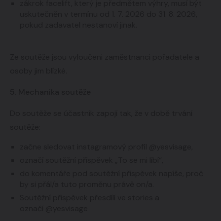
zákrok facelift, který je předmětem výhry, musí být
uskutečněn v termínu od 1. 7. 2026 do 31. 8. 2026,
pokud zadavatel nestanoví jinak.
Ze soutěže jsou vyloučeni zaměstnanci pořadatele a
osoby jim blízké.
5. Mechanika soutěže
Do soutěže se účastník zapojí tak, že v době trvání
soutěže:
začne sledovat instagramový profil @yesvisage,
označí soutěžní příspěvek „To se mi líbí“,
do komentáře pod soutěžní příspěvek napíše, proč
by si přál/a tuto proměnu právě on/a.
Soutěžní příspěvek přesdílí ve stories a
označí @yesvisage