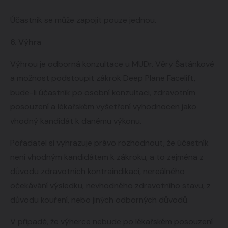
Účastník se může zapojit pouze jednou.
6. Výhra
Výhrou je odborná konzultace u MUDr. Věry Šatánkové
a možnost podstoupit zákrok Deep Plane Facelift,
bude-li účastník po osobní konzultaci, zdravotním
posouzení a lékařském vyšetření vyhodnocen jako
vhodný kandidát k danému výkonu.
Pořadatel si vyhrazuje právo rozhodnout, že účastník
není vhodným kandidátem k zákroku, a to zejména z
důvodu zdravotních kontraindikací, nereálného
očekávání výsledku, nevhodného zdravotního stavu, z
důvodu kouření, nebo jiných odborných důvodů.
V případě, že výherce nebude po lékařském posouzení