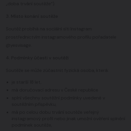
„doba trvání soutěže“).
3. Místo konání soutěže
Soutěž probíhá na sociální síti Instagram
prostřednictvím instagramového profilu pořadatele
@yesvisage.
4. Podmínky účasti v soutěži
Soutěže se může zúčastnit fyzická osoba, která:
je starší 18 let,
má doručovací adresu v České republice
splní všechny soutěžní podmínky uvedené v
soutěžním příspěvku,
má po celou dobu trvání soutěže veřejný
instagramový profil nebo jinak umožní ověření splnění
podmínek soutěže,