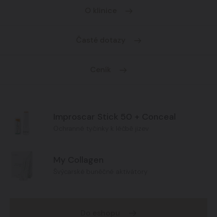
O klinice
Časté dotazy
Ceník
Improscar Stick 50 + Conceal
Ochranné tyčinky k léčbě jizev
My Collagen
Švýcarské buněčné aktivátory
Do eshopu