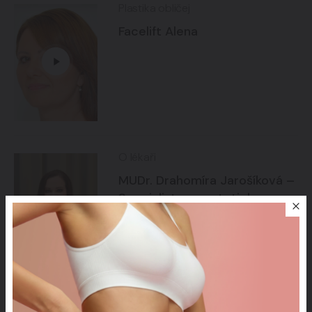
Plastika obličej
Facelift Alena
O lékaři
MUDr. Drahomíra Jarošíková –
Specialista na estetickou a
anti-agingovou medicínu
Derma