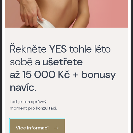
MUDr. Jana Krabcová, Ph.D. o
prevenci znamének na Klinice
YES VISAGE
Řekněte
YES
tohle léto
sobě a
ušetřete
elixiry
MUDr. Sylvia Krajčová –
až 15 000 Kč + bonusy
HYALURON ELIXIR
navíc
.
Teď je ten správný
moment pro
konzultaci
.
Více informací
Načíst více videí