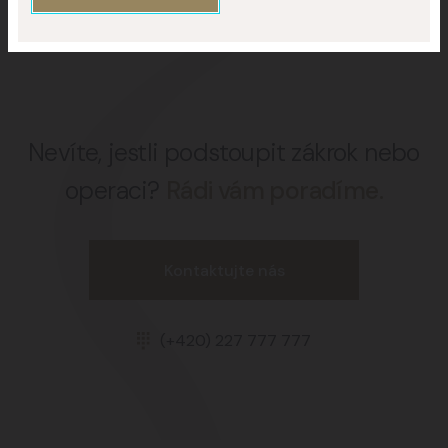
Nevíte, jestli podstoupit zákrok nebo
operaci?
Rádi vám poradíme.
Kontaktujte nás
(+420) 227 777 777