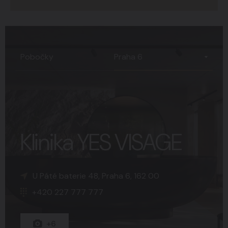
Praha 6
Pobočky
Klinika YES VISAGE
K Sopce 30, Praha 5, 150 00
Náměstí Svobody 15, Brno, 602 00
U Páté baterie 48, Praha 6, 162 00
+420 227 777 777
+420 227 777 777
+420 227 777 777
+15
+8
+6