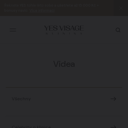
Řekněte
YES
tohle léto sobě a
ušetřete až 15 000 Kč +
bonusy navíc
.
Více informací
Videa
Všechny výsledky
Všechny
Celebrity o klinice