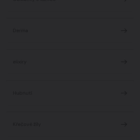
Derma
elixiry
Hubnutí
Křečové žíly