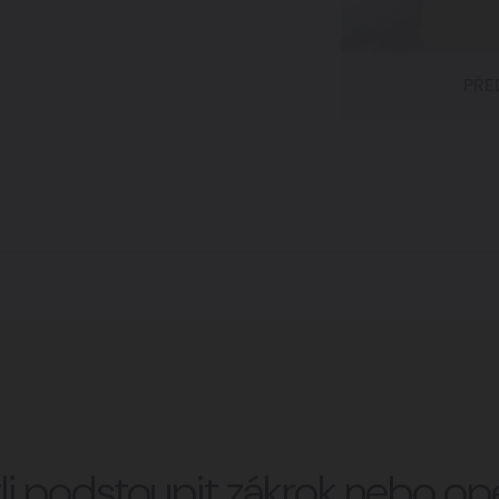
PŘE
stli podstoupit zákrok nebo o