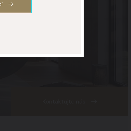
cí
Kontaktujte nás