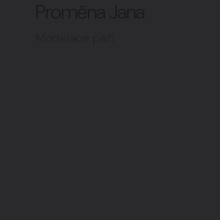
Proměna Jana
Intimní oblast
07
Modelace paží
Všechny zákroky