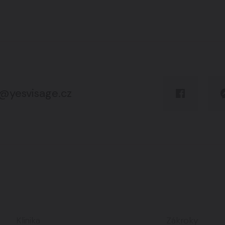
o@yesvisage.cz
Klinika
Zákroky