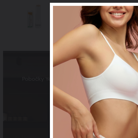
Improscar Stick 50 + C
Ochranné tyčinky k léčbě jizev
Pobočky
Yes Visage