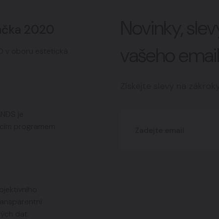
Novinky, sle
ačka 2020
vašeho emai
 v oboru estetická
Získejte slevy na zákrok
ANDS je
jícím programem
jektivního
ransparentní
ých dat.