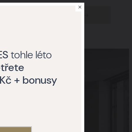
Do eshopu
ES
tohle léto
třete
 6
Praha 5
Brno
 Kč + bonusy