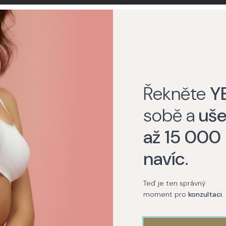
onceal
My Collagen
Švýcarské buněčné
aktivátory
Řekněte
Y
sobě a
uše
Praha
až 15 000
navíc
.
Teď je ten správný
moment pro
konzultaci
.