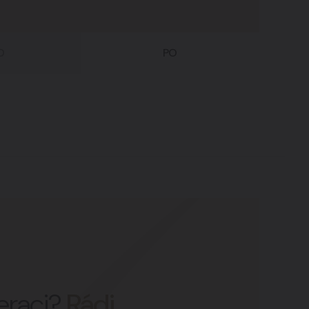
D
PO
peraci?
Rádi