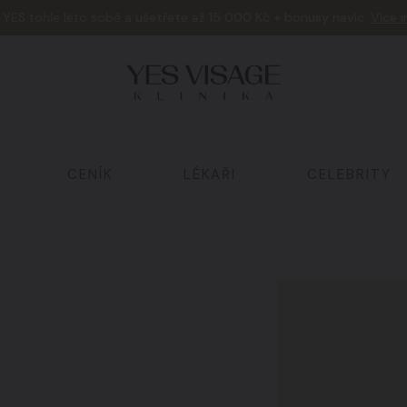
e
YES
tohle léto sobě a
ušetřete až 15 000 Kč + bonusy navíc
.
Více 
CENÍK
LÉKAŘI
CELEBRITY
Tělo a hubnutí
02
Laserová ošetření
05