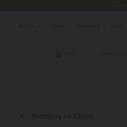
Řeknět
KLINIKA
ESHOP
KONTAKTY
BLOG
AKCE
ZÁKROKY
Všechny výsledky
Hlava a obličej
01
Žíly a cévy
04
Proměny na Klinice