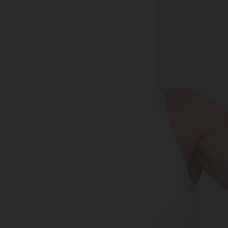
Pro muže
08
Časté otázky