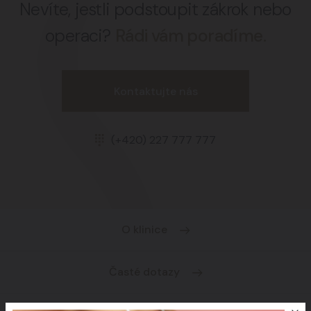
Nevíte, jestli podstoupit zákrok nebo
operaci?
Rádi vám poradíme.
Kontaktujte nás
(+420) 227 777 777
O klinice
Časté dotazy