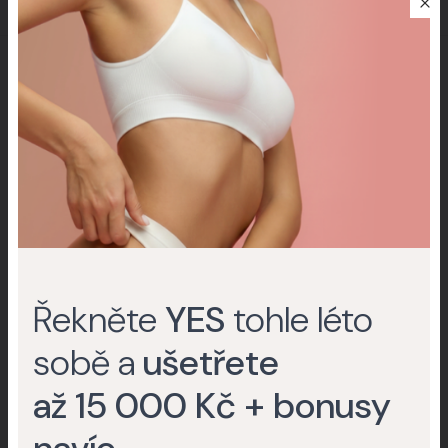
Ceník
Improscar Stick 50 + Conceal
Ochranné tyčinky k léčbě jizev
My Collagen
Švýcarské buněčné aktivátory
Do eshopu
Řekněte
YES
tohle léto
sobě a
ušetřete
až 15 000 Kč + bonusy
Praha 6
Pobočky