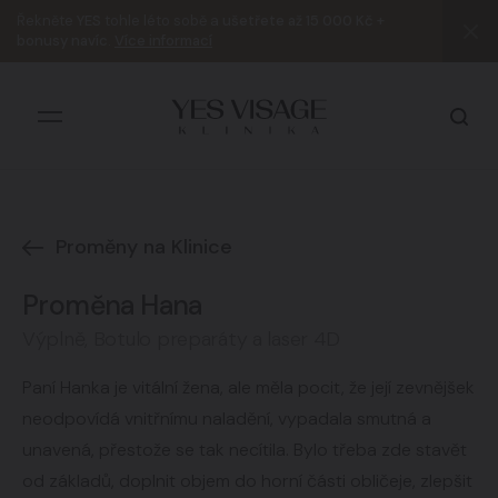
Řekněte
YES
tohle léto sobě a
ušetřete až 15 000 Kč +
bonusy navíc
.
Více informací
Proměny na Klinice
Všechny výsledky
Proměna Hana
Výplně, Botulo preparáty a laser 4D
Paní Hanka je vitální žena, ale měla pocit, že její zevnějšek
neodpovídá vnitřnímu naladění, vypadala smutná a
unavená, přestože se tak necítila. Bylo třeba zde stavět
od základů, doplnit objem do horní části obličeje, zlepšit