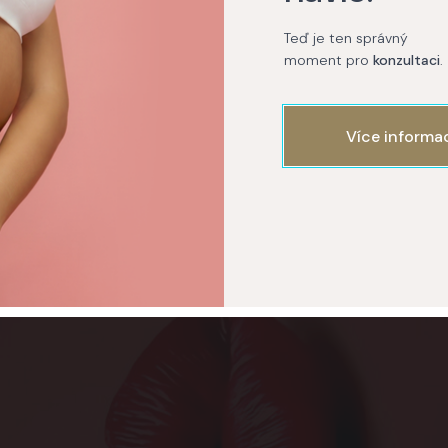
zahrnovat úpravu tvaru i velikosti podle individuálních
Teď je ten správný
dosáhnout požadovaného výsledku.
moment pro
konzultaci
.
Více informa