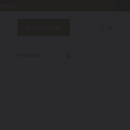
informací
Kontaktujte nás
CZ
PROMĚNY
Prsa & dekolt
03
Zdraví a prevence
06