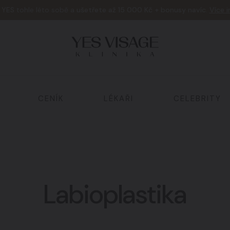
e
YES
tohle léto sobě a
ušetřete až 15 000 Kč + bonusy navíc
.
Více 
CENÍK
LÉKAŘI
CELEBRITY
Tělo a hubnutí
02
Labioplastika
Laserová ošetření
05