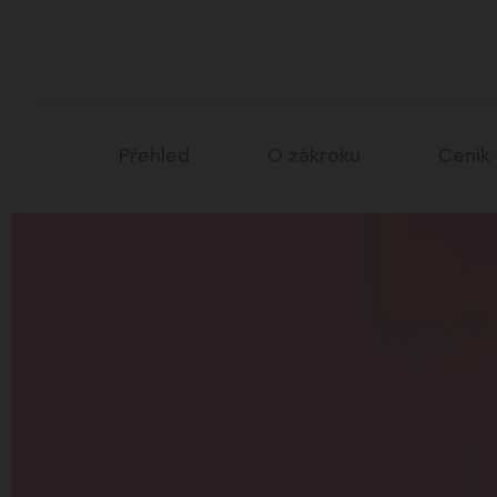
Intimní oblast
07
Přehled
O zákroku
Ceník
Všechny zákroky