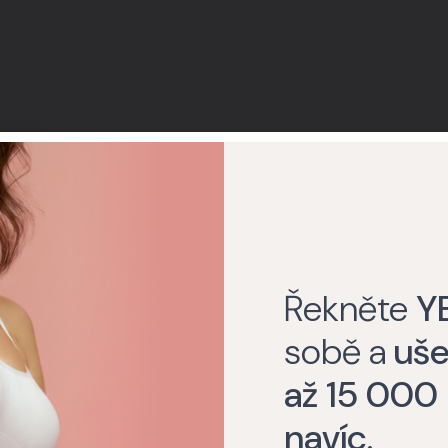
Řekněte
Y
Labio plastika se většinou provádí ambulantně a trvá
obvykle provádí pod lokální anestezií, ale v někter
sobě a
uše
uspávací prostředek, pokud si to pacientka přeje. Ch
až 15 000
projedná s pacientkou její očekávání a přání, aby zaji
navíc
.
samotného zákroku chirurg odstraní přebytečnou t