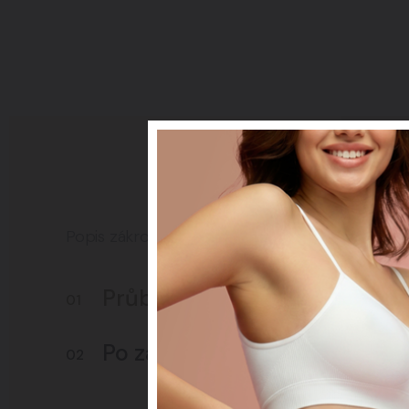
Popis zákroku
Průběh zákroku
01
Po zákroku
02