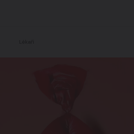
Pro muže
08
Lékaři
Časté otázky