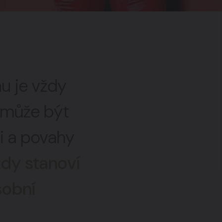
u je vždy
a může být
ti a povahy
dy stanoví
sobní