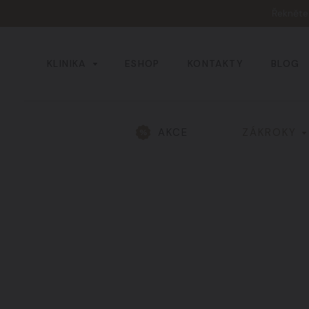
Řeknět
KLINIKA
ESHOP
KONTAKTY
BLOG
AKCE
ZÁKROKY
Všechny výsledky
Hlava a obličej
01
Žíly a cévy
04