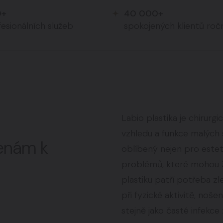
0+
40 000+
esionálních služeb
spokojených klientů roč
Labio plastika je chirurg
vzhledu a funkce malých 
enám k
oblíbený nejen pro estet
problémů, které mohou že
plastiku patří potřeba zl
při fyzické aktivitě, noš
stejně jako časté infekc