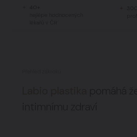
40+
30
nejlépe hodnocených
prof
lékařů v ČR
Přehled zákroku
Labio plastika
pomáhá ž
intimnímu zdraví