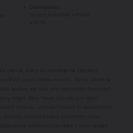
Dostupnost
zázemí poboček v Praze
ně
a Brně
ický zákrok, který se zaměřuje na zlepšení
stydkých pysků (labia minora). Tento zákrok je
ické úpravy, ale také pro odstranění funkčních
ny trápit. Mezi hlavní důvody pro labio
epšení vzhledu, zmírnění bolesti či diskomfortu
ení těsného oblečení nebo pohlavním styku,
e způsobené přebytečnou tkání v této oblasti.