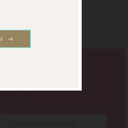
 potřeb. Existuje několik technik, jak
cí
Možnost nákupu na splátky