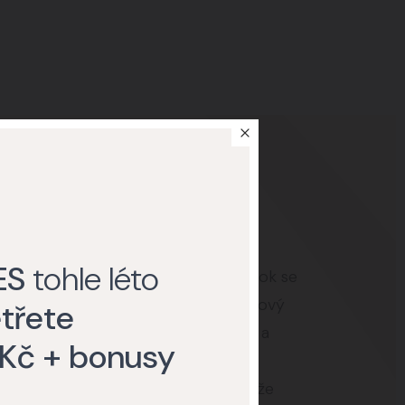
ES
tohle léto
 přibližně jednu až dvě hodiny. Zákrok se
ých případech může být použit i celkový
třete
irurg nejprve zhodnotí stav oblasti a
 Kč + bonusy
stil co nejlepší výsledek. Během
káň malých stydkých pysků, což může