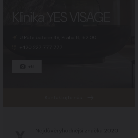
Klinika YES VISAGE
K Sopce 30, Praha 5, 150 00
Náměstí Svobody 15, Brno, 602 00
U Páté baterie 48, Praha 6, 162 00
+420 227 777 777
+420 227 777 777
+420 227 777 777
+15
+8
+6
Kontaktujte nás
Nejdůvěryhodnější značka 2020