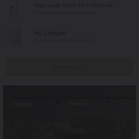
Improscar Stick 50 + Conceal
Ochranné tyčinky k léčbě jizev
My Collagen
Švýcarské buněčné aktivátory
Do eshopu
Praha 6
Pobočky