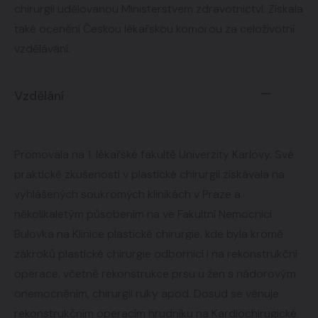
chirurgii udělovanou Ministerstvem zdravotnictví. Získala
také ocenění Českou lékařskou komorou za celoživotní
vzdělávání.
Vzdělání
Promovala na 1. lékařské fakultě Univerzity Karlovy. Své
praktické zkušenosti v plastické chirurgii získávala na
vyhlášených soukromých klinikách v Praze a
několikaletým působením na ve Fakultní Nemocnici
Bulovka na Klinice plastické chirurgie, kde byla kromě
zákroků plastické chirurgie odbornicí i na rekonstrukční
operace, včetně rekonstrukce prsu u žen s nádorovým
onemocněním, chirurgii ruky apod. Dosud se věnuje
rekonstrukčním operacím hrudníku na Kardiochirugické