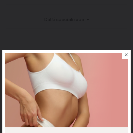
Další specializace
Celebrity o klinice
Simona Krainová o
blefaroplastice
Plastika obličej
MUDr. Andrea Musilová o