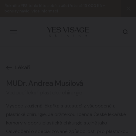
Řekněte
YES
tohle léto sobě a
ušetřete až 15 000 Kč +
bonusy navíc
.
Více informací
Lékaři
Všechny výsledky
MUDr. Andrea Musilová
Vedoucí lékař plastické chirurgie
Vysoce zkušená lékařka s atestací z všeobecné a
plastické chirurgie. Je držitelkou licence České lékařské
komory v oboru plastická chirurgie stejně jako
Osvědčení o specializované způsobilosti pro plastickou