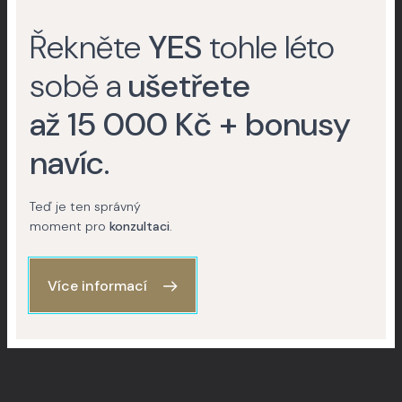
operaci očních víček
Řekněte
YES
tohle léto
sobě a
ušetřete
až 15 000 Kč + bonusy
O lékaři
navíc
.
MUDr. Andrea Musilová –
plastický chirurg
Teď je ten správný
moment pro
konzultaci
.
Více informací