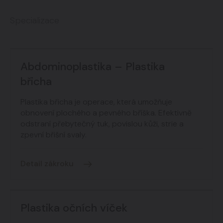
Specializace
Abdominoplastika – Plastika
břicha
Plastika břicha je operace, která umožňuje
obnovení plochého a pevného bříška. Efektivně
odstraní přebytečný tuk, povislou kůži, strie a
zpevní břišní svaly.
Detail zákroku
Plastika očních víček