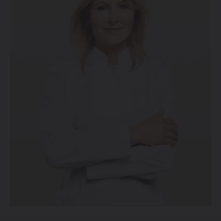
Zabývá se také odbornou publikací jako autor a
spoluautor v oblasti plastická chirurgie a popáleninová
medicína.