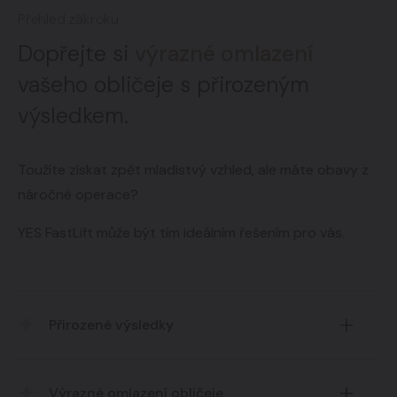
Přehled zákroku
Dopřejte si
výrazné omlazení
vašeho obličeje s přirozeným
výsledkem.
Toužíte získat zpět mladistvý vzhled, ale máte obavy z
náročné operace?
YES FastLift může být tím ideálním řešením pro vás.
Přirozené výsledky
Výrazné omlazení obličeje