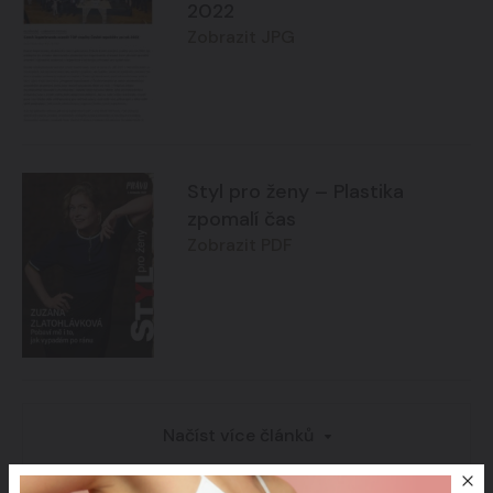
2022
Zobrazit JPG
Styl pro ženy – Plastika
zpomalí čas
Zobrazit PDF
Načíst více článků