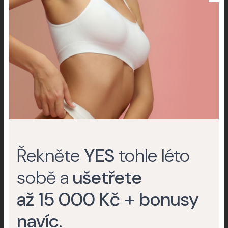
Improscar Stick 50 + Conceal
Ochranné tyčinky k léčbě jizev
My Collagen
Švýcarské buněčné aktivátory
Do eshopu
Řekněte
YES
tohle léto
sobě a
ušetřete
až 15 000 Kč + bonusy
Praha 6
Pobočky
navíc
.