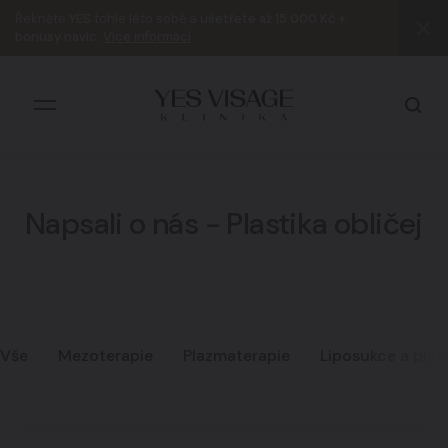
Řekněte
YES
tohle léto sobě a
ušetřete až 15 000 Kč +
bonusy navíc
.
Více informací
Napsali o nás - Plastika obličej
Všechny výsledky
Vše
Mezoterapie
Plazmaterapie
Liposukce a plas