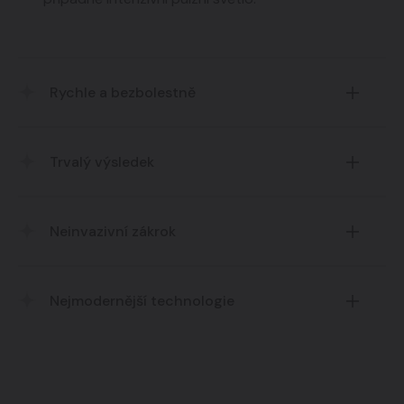
Rychle a bezbolestně
Velmi rychlé a lehce snášenlivé ošetření.
Trvalý výsledek
Efektní a trvalý výsledek.
Neinvazivní zákrok
Využití lékařského laseru a pulsního světla.
Nejmodernější technologie
Vždy ty nejlepší aktuálně dostupné možnosti
ošetření.