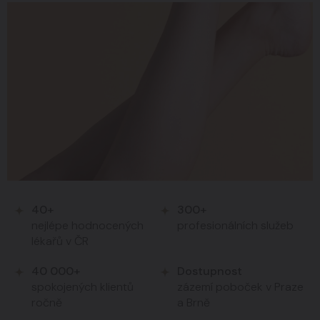
40+
300+
nejlépe hodnocených
profesionálních služeb
lékařů v ČR
40 000+
Dostupnost
spokojených klientů
zázemí poboček v Praze
ročně
a Brně