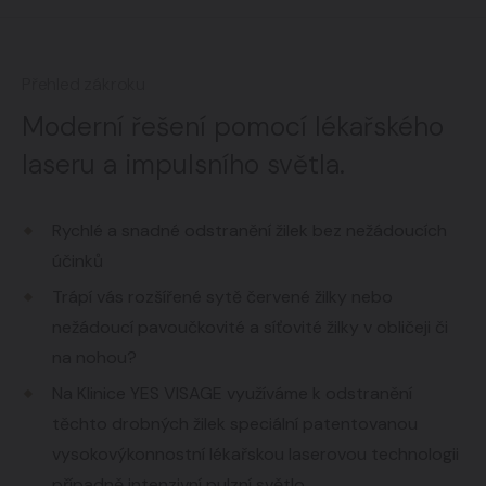
Přehled zákroku
Moderní řešení pomocí lékařského
laseru a impulsního světla.
Rychlé a snadné odstranění žilek bez nežádoucích
účinků
Trápí vás rozšířené sytě červené žilky nebo
nežádoucí pavoučkovité a síťovité žilky v obličeji či
na nohou?
Na Klinice YES VISAGE využíváme k odstranění
těchto drobných žilek speciální patentovanou
vysokovýkonnostní lékařskou laserovou technologii
případně intenzivní pulzní světlo.