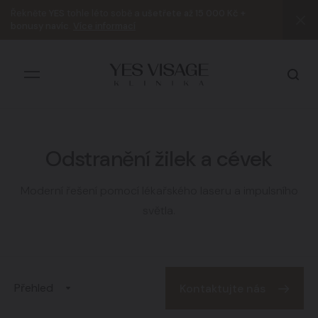
Řekněte
YES
tohle léto sobě a
ušetřete až 15 000 Kč +
bonusy navíc
.
Více informací
Odstranění žilek a cévek
Všechny výsledky
Moderní řešení pomocí lékařského laseru a impulsního
světla.
Přehled
Kontaktujte nás