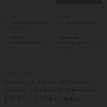
40+
300+
nejlépe hodnocených
profesionálních služeb
lékařů v ČR
40 000+
Dostupnost
spokojených klientů
zázemí poboček v Praze
ročně
a Brně
Přehled zákroku
Dopřejte si dvojí efekt
formování
postavy
– ubrání v problémových
partiích a přidání v dekoltu.