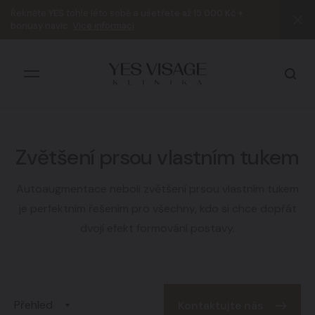
Řekněte
YES
tohle léto sobě a
ušetřete až 15 000 Kč +
bonusy navíc
.
Více informací
Zvětšení prsou vlastním tukem
Všechny výsledky
Autoaugmentace neboli zvětšení prsou vlastním tukem
je perfektním řešením pro všechny, kdo si chce dopřát
dvojí efekt formování postavy.
Přehled
Kontaktujte nás