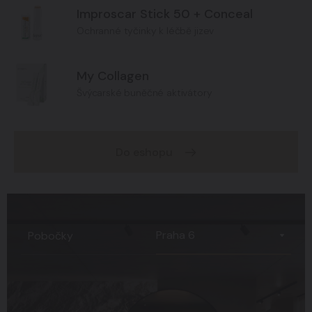
Improscar Stick 50 + Conceal
Ochranné tyčinky k léčbě jizev
My Collagen
Švýcarské buněčné aktivátory
Do eshopu
Praha 6
Pobočky