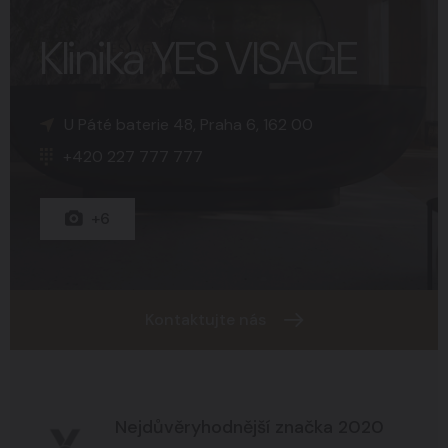
Klinika YES VISAGE
K Sopce 30, Praha 5, 150 00
Náměstí Svobody 15, Brno, 602 00
U Páté baterie 48, Praha 6, 162 00
+420 227 777 777
+420 227 777 777
+420 227 777 777
+15
+8
+6
Kontaktujte nás
Nejdůvěryhodnější značka 2020