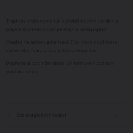
Trápí vás přebytečný tuk v problémových partiích a
přejete si přitom získat pevnější a větší poprsí?
Vsaďte na autoaugmentaci
. Díky které dosáhnete
vysněného tvaru prsou a libovolné partie.
Dopřejte si pocit ženskosti
při formování postavy
vlastním tukem.
Bez alergických reakcí
Nulové riziko antigenní reakce.