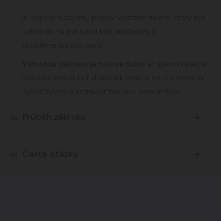
je doplnění objemu poprsí vlastním tukem, který byl
odebrán na jiné části těla, nejčastěji z
problematických partií.
Výhodou zákroku je nulové riziko
antigenní reakce,
která by mohla být důsledek reakce na cizí materiál,
rychlé hojení a šetrnost zákroku samotného.
Průběh zákroku
02
K výkonu stačí pouze vpichy
Časté otázky
03
kanylou, čímž nehrozí a
nezůstávají jizvy, ani dlouhá
Pro koho je autoaugmentace vhodná?
rekonvalescence.
Pro klientky, které nežádají velké zvětšení, neboť