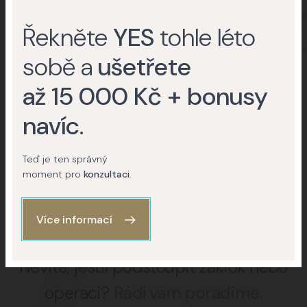
Řekněte
YES
tohle léto
sobě a
ušetřete
MUDr. Lubor Mrňa
MUDr. Věra Šatánková
až 15 000 Kč + bonusy
Plastický chirurg
Plastický a estetický chirurg
navíc
.
Další lékaři
Teď je ten správný
moment pro
konzultaci
.
Více informací
Nevíte, jestli podstoupit zákrok nebo
operaci?
Rádi vám poradíme.