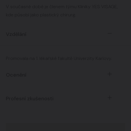
V současné době je členem týmu Kliniky YES VISAGE,
kde působí jako plastický chirurg.
Vzdělání
Promovala na 1. lékařské fakultě Univerzity Karlovy.
Ocenění
Profesní zkušenosti
Kromě oboru plastické chirurgie je také plně
certifikovaným odborníkem pro aplikaci kvalitních
výplňových materiálů na bázi kyseliny hyaluronové a
Své první zkušenosti získala na chirurgickém oddělení
botulotoxinu.
Nemocnice v Kutné hoře a poté na chirurgicko-