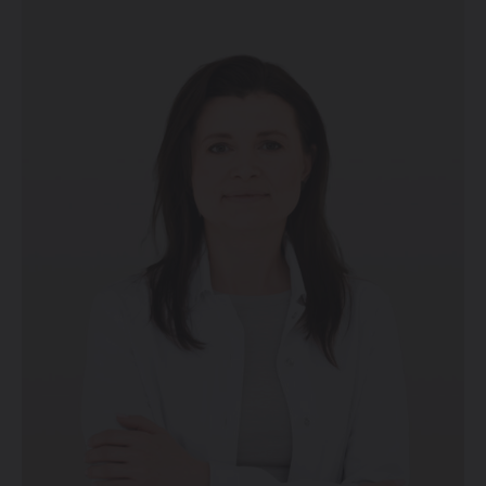
traumatickém oddělení Nemocnice Šternberk. Další
praktické zkušenosti v plastické chirurgii získala ve
vyhlášených soukromých klinikách v Praze a
několikaletým působením ve Fakultní Nemocnici Bulovka
na Klinice plastické chirurgie, kde byla kromě zákroků
plastické chirurgie odbornicí i na rekonstrukční operace
a také např. na chirurgii ruky.
Pravidelně se účastní mezinárodních kongresů a
seminářů v oboru plastické a estetické chirurgie.