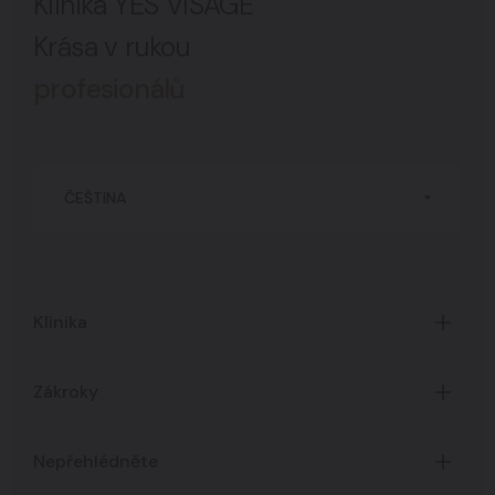
Klinika YES VISAGE
Krása v rukou
profesionálů
ČEŠTINA
Klinika
Úvod
Zákroky
O Klinice
Časté dotazy
Certifikáty
Nepřehlédněte
Všechny zákroky
Ceník služeb