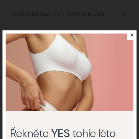
Abdominoplastika – Plastika břicha
Další specializace
Improscar Stick 50 + Conceal
Ochranné tyčinky k léčbě jizev
My Collagen
Řekněte
YES
tohle léto
Švýcarské buněčné aktivátory