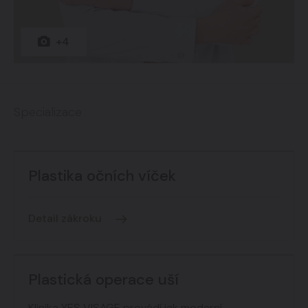
+4
Specializace
Plastika očních víček
Detail zákroku
Plastická operace uší
Klinika YES VISAGE provádí jak moderní