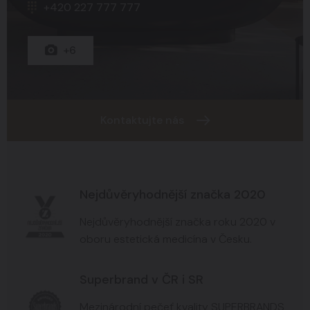
+420 227 777 777
+15
+8
+6
Kontaktujte nás
Nejdůvěryhodnější značka 2020
Nejdůvěryhodnější značka roku 2020 v
oboru estetická medicína v Česku.
Superbrand v ČR i SR
Mezinárodní pečeť kvality SUPERBRANDS