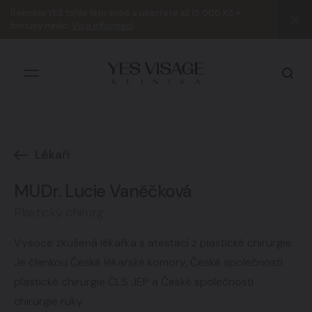
Řekněte
YES
tohle léto sobě a
ušetřete až 15 000 Kč +
bonusy navíc
.
Více informací
Lékaři
Všechny výsledky
MUDr. Lucie Vaněčková
Plastický chirurg
Vysoce zkušená lékařka s atestací z plastické chirurgie.
Je členkou České lékařské komory, České společnosti
plastické chirurgie ČLS JEP a České společnosti
chirurgie ruky.