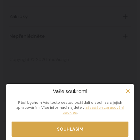
Úvod
Zákroky
O Klinice
Časté dotazy
Certifikáty
Nepřehlédněte
Všechny zákroky
Ceník služeb
Akce a novinky
Zpracování osobních údajů
Copyright © 2026 YesVisage
Blog
Zpracování cookies
Celebrity
Proměny na Klinice
Vaše soukromí
Klinika Yes Visage
Rádi bychom Vás touto cestou požádali o souhlas s jejich
zpracováním. Více informací najdete v
zásadách zpracování
SAY YES E-shop
cookies
.
SOUHLASÍM
YES Blog