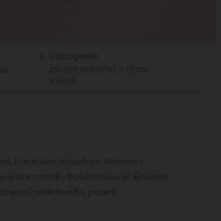
Dostupnost
zázemí poboček v Praze
ně
a Brně
ní, které vám způsobuje tělesnou i
Aplikace roztoku botulotoxinu je aktuálně
dstranění nežádoucího pocení.