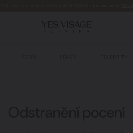
e
YES
tohle léto sobě a
ušetřete až 15 000 Kč + bonusy navíc
.
Více 
CENÍK
LÉKAŘI
CELEBRITY
Tělo a hubnutí
02
Odstranění pocení
Laserová ošetření
05