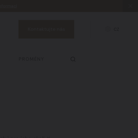
informací
Kontaktujte nás
CZ
PROMĚNY
Prsa & dekolt
03
Zdraví a prevence
06