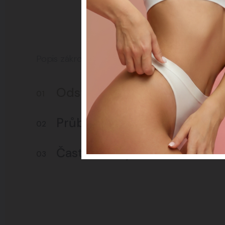
Popis zákroku
Odstranění pocení
01
Průběh zákroku
02
Časté otázky
03