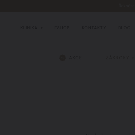
Řeknět
KLINIKA
ESHOP
KONTAKTY
BLOG
AKCE
ZÁKROKY
Všechny výsledky
Hlava a obličej
01
Žíly a cévy
04