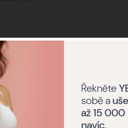
á aplikace
Dlouhotrvající úč
 aplikace zabere jen pár
Efekt vydrží 7 - 12 měsíců,
Řekněte
Y
su.
déle.
sobě a
uše
až 15 000
navíc
.