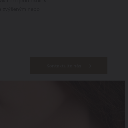
k i pro jeho okolí. K
Beauty zone
09
se zvýšeným nebo
Kontaktujte nás