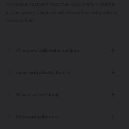
vypnout a odstranit nadbytek kožní stěny – včetně
možné úpravy břišních svalů, ale i redukovat podkožní
tukovou tkáň.
Vylepšení celkového vzhledu
Opravuje nepříznivé změny kontury břišní oblasti.
Zpevnění pokožky břicha
Navíc lze zpevnit a upravit rozestoupené a
Návrat sebevědomí
povolené břišní svaly.
Zlepšuje harmonii těla i vlastní sebevědomí.
Uznávaní odborníci