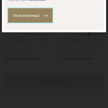
Více informací
PŘED
PO
PŘED
PO
Proměna Kamila
Proměna Jarmila
Liposukce břicha
Plastika břicha
Další proměny