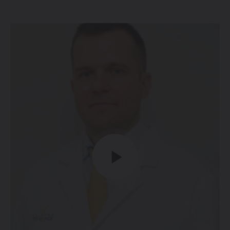
Zákroky vždy prováděny a garantovány odborníky
s dlouholetou praxí.