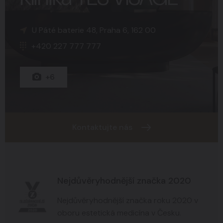
K Sopce 30, Praha 5, 150 00
Náměstí Svobody 15, Brno, 602 00
U Páté baterie 48, Praha 6, 162 00
+420 227 777 777
+420 227 777 777
+420 227 777 777
+15
+8
+6
Kontaktujte nás
Nejdůvěryhodnější značka 2020
Nejdůvěryhodnější značka roku 2020 v
oboru estetická medicína v Česku.