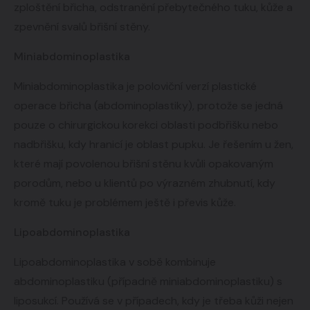
zploštění břicha, odstranění přebytečného tuku, kůže a
zpevnění svalů břišní stěny.
Miniabdominoplastika
Miniabdominoplastika je poloviční verzí plastické
operace břicha (abdominoplastiky), protože se jedná
pouze o chirurgickou korekci oblasti podbřišku nebo
nadbřišku, kdy hranicí je oblast pupku. Je řešením u žen,
které mají povolenou břišní stěnu kvůli opakovaným
porodům, nebo u klientů po výrazném zhubnutí, kdy
kromě tuku je problémem ještě i převis kůže.
Lipoabdominoplastika
Lipoabdominoplastika v sobě kombinuje
abdominoplastiku (případně miniabdominoplastiku) s
liposukcí. Používá se v případech, kdy je třeba kůži nejen