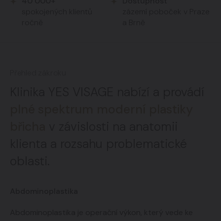
40 000+
Dostupnost
spokojených klientů
zázemí poboček v Praze
ročně
a Brně
Přehled zákroku
Klinika YES VISAGE nabízí a provádí
plné spektrum
moderní plastiky
břicha
v závislosti na anatomii
klienta a rozsahu problematické
oblasti.
Abdominoplastika
Abdominoplastika je operační výkon, který vede ke