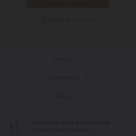
(+420) 227 777 777
O klinice
Časté dotazy
Ceník
Improscar Stick 50 + Conceal
Ochranné tyčinky k léčbě jizev