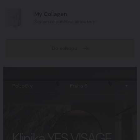
My Collagen
Švýcarské buněčné aktivátory
Do eshopu
Praha 6
Pobočky
Klinika YES VISAGE