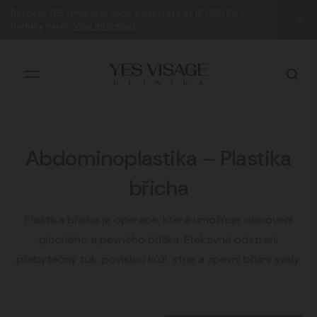
Řekněte
YES
tohle léto sobě a
ušetřete až 15 000 Kč +
bonusy navíc
.
Více informací
Abdominoplastika – Plastika
Všechny výsledky
břicha
Plastika břicha je operace, která umožňuje obnovení
plochého a pevného bříška. Efektivně odstraní
přebytečný tuk, povislou kůži, strie a zpevní břišní svaly.