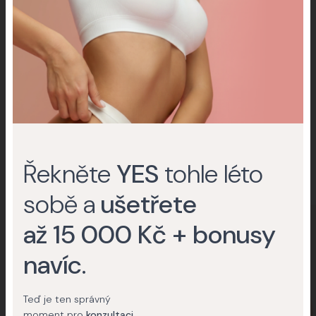
osobní konzultace
.
Proměny klientů
Vybrané proměny
pro
Abdominoplastika – Plastika
břicha
Řekněte
YES
tohle léto
sobě a
ušetřete
až 15 000 Kč + bonusy
navíc
.
Teď je ten správný
moment pro
konzultaci
.