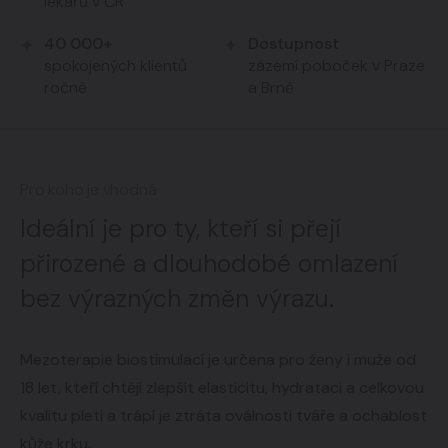
lékařů v ČR
40 000+
Dostupnost
spokojených klientů
zázemí poboček v Praze
ročně
a Brně
Pro koho je vhodná
Ideální je pro ty, kteří si přejí
přirozené a dlouhodobé omlazení
bez výrazných změn výrazu.
Mezoterapie biostimulací je určena pro ženy i muže od
18 let, kteří chtějí zlepšit elasticitu, hydrataci a celkovou
kvalitu pleti a trápí je ztráta oválnosti tváře a ochablost
kůže krku.