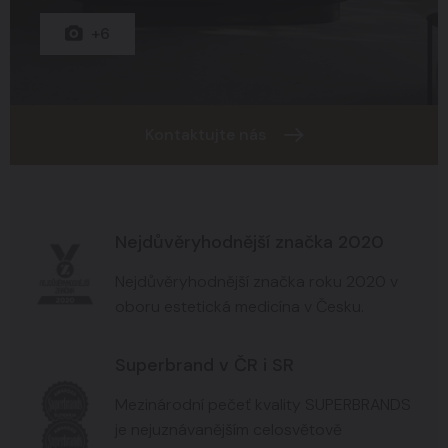
+15
+8
+6
Kontaktujte nás
Nejdůvěryhodnější značka 2020
Nejdůvěryhodnější značka roku 2020 v
oboru estetická medicína v Česku.
Superbrand v ČR i SR
Mezinárodní pečeť kvality SUPERBRANDS
je nejuznávanějším celosvětově