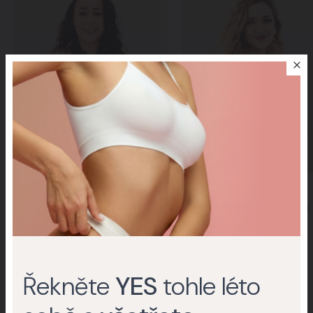
MUDr. Zuzana Dančová
MDDr. Jana Burdzová
Specialista na estetickou a anti-
Specialistka na estetickou a 
agingovou medicínu
agingovou medicínu
Další lékaři
Řekněte
YES
tohle léto