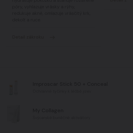
hydratuje pokožku a stahuje rozšířené
póry, vyhlazuje vrásky a rýhy,
redukuje akné, omlazuje vrásčitý krk,
dekolt a ruce.
Detail zákroku
Improscar Stick 50 + Conceal
Ochranné tyčinky k léčbě jizev
My Collagen
Švýcarské buněčné aktivátory