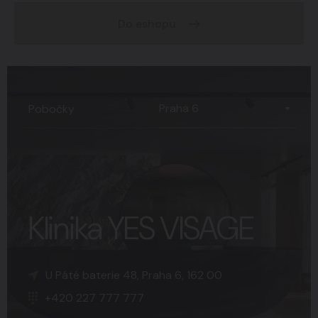
Do eshopu
Praha 6
Pobočky
Klinika YES VISAGE
K Sopce 30, Praha 5, 150 00
Náměstí Svobody 15, Brno, 602 00
U Páté baterie 48, Praha 6, 162 00
+420 227 777 777
+420 227 777 777
+420 227 777 777