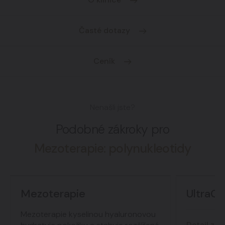
Časté dotazy
Ceník
Nenašli jste?
Podobné zákroky pro
Mezoterapie: polynukleotidy
Mezoterapie
UltraCo
Mezoterapie kyselinou hyaluronovou
Detail zák