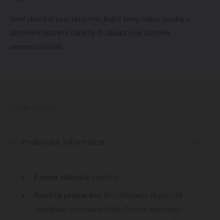
Není vhodná pro těhotné, kojící ženy nebo osoby s
aktivními kožními záněty či závažnými kožními
onemocněními.
Popis zákroku
Praktické informace
01
Forma zákroku:
Injekční
Použité preparáty:
Biostimulace
Nucleofill
obsahuje polynukleotidy (lososí sperma)