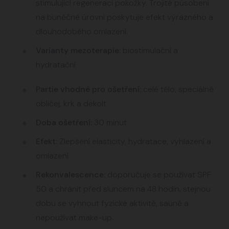
stimulující regeneraci pokožky. Trojité působení
na buněčné úrovni poskytuje efekt výrazného a
dlouhodobého omlazení.
Varianty mezoterapie:
biostimulační a
hydratační
Partie vhodné pro ošetření:
celé tělo, speciálně
obličej, krk a dekolt
Doba ošetření:
30 minut
Efekt:
Zlepšení elasticity, hydratace, vyhlazení a
omlazení
Rekonvalescence:
doporučuje se používat SPF
50 a chránit před sluncem na 48 hodin, stejnou
dobu se vyhnout fyzické aktivitě, sauně a
nepoužívat make-up.