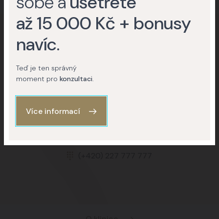
sobě a
ušetřete
až 15 000 Kč + bonusy
navíc
.
Nevíte, jestli podstoupit zákrok nebo
Teď je ten správný
operaci?
Rádi vám poradíme.
moment pro
konzultaci
.
Více informací
Kontaktujte nás
(+420) 227 777 777
O klinice