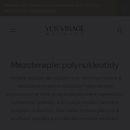
Řekněte
YES
tohle léto sobě a
ušetřete až 15 000 Kč +
bonusy navíc
.
Více informací
Mezoterapie: polynukleotidy
Všechny výsledky
Hledáte způsob, jak omladit svůj vzhled přirozeně a
minimálně invazivní metodou? Mezoterapie
biostimulací aktivně podporuje přirozené regenerační
schopnosti pokožky a stimuluje tvorbu vlastního
kolagenu a elastinu. Díky tomu zvyšuje pevnost a
pružnost pokožky a přináší dlouhodobé omlazení.